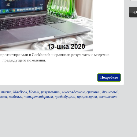
Н
ротестировали в Geekbench и сравнили результаты с моделью
предыдущего поколения.
Подробнее
,
тесте
,
MacBook
,
Новый
,
результаты
,
многоядерном
,
сравнили
,
дюймовый
,
вали
,
моделью
,
четырехъядерным
,
предыдущего
,
процессором
,
составляет