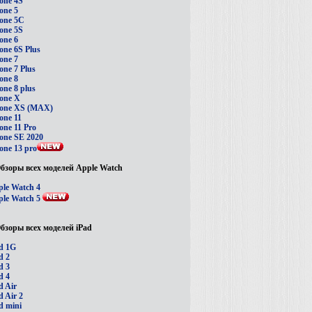
one 4S
one 5
one 5C
one 5S
one 6
one 6S Plus
one 7
one 7 Plus
one 8
one 8 plus
one X
hone XS (MAX)
one 11
one 11 Pro
one SE 2020
one 13 pro
бзоры всех моделей Apple Watch
le Watch 4
le Watch 5
бзоры всех моделей iPad
d 1G
d 2
d 3
d 4
d Air
d Air 2
d mini