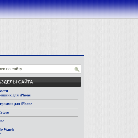
АЗДЕЛЫ САЙТА
вости
ощник для iPhone
граммы для iPhone
Store
one
d
le Watch
c