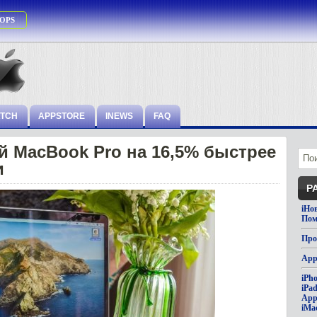
OPS
ATCH
APPSTORE
INEWS
FAQ
 MacBook Pro на 16,5% быстрее
и
Р
iНо
Пом
Про
App
iPh
iPa
App
iMa