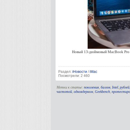
Новый 13-дюймовый MacBook Pro п
Раздел:
iНовости
/
iMac
Посмотрели: 2 460
Метки к статье:
поколения
,
баллов
,
Intel
,
рублей
частотой
,
одноядерном
,
Geekbench
,
протестиро