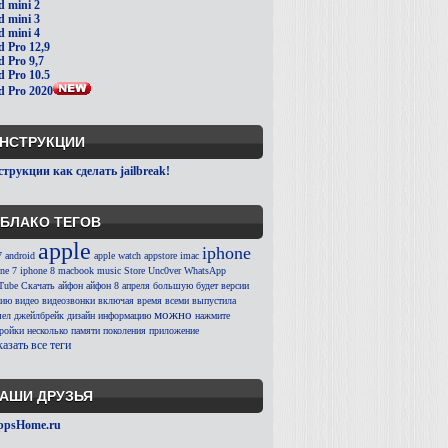
d mini 2
d mini 3
d mini 4
d Pro 12,9
d Pro 9,7
d Pro 10.5
d Pro 2020
НСТРУКЦИИ
трукции как сделать jailbreak!
БЛАКО ТЕГОВ
apple
iphone
7
android
apple watch
appstore
imac
ne 7
iphone 8
macbook
music
Store
Unc0ver
WhatsApp
Tube
Скачать
айфон
айфон 8
апреля
большую
будет
версии
сию
видео
видеозвонки
включая
время
всеми
выпустила
можно
ел
джейлбрейк
дизайн
информацию
нажмите
тройки
несколько
памяти
поколения
приложение
азать все теги
АШИ ДРУЗЬЯ
ppsHome.ru