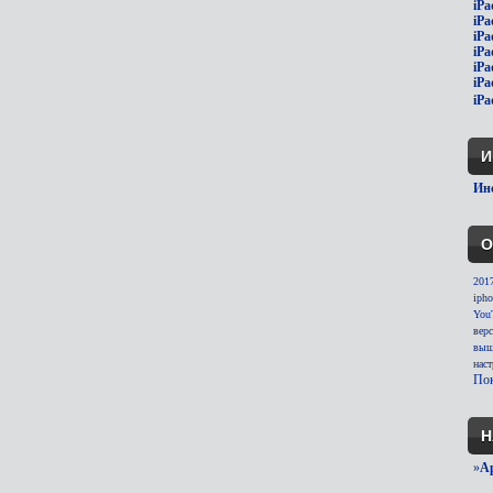
iPa
iPa
iPa
iPa
iPa
iPa
iPa
И
Инс
О
201
ipho
You
вер
выш
нас
Пок
Н
»
A