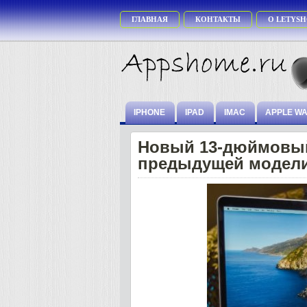
ГЛАВНАЯ
КОНТАКТЫ
О LETYSH
IPHONE
IPAD
IMAC
APPLE W
Новый 13-дюймовый
предыдущей модел