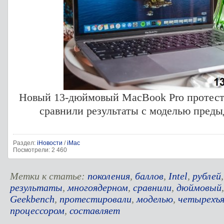
Новый 13-дюймовый MacBook Pro протест
сравнили результаты с моделью преды
Раздел:
iНовости
/
iMac
Посмотрели: 2 460
Метки к статье:
поколения
,
баллов
,
Intel
,
рублей
результаты
,
многоядерном
,
сравнили
,
дюймовый
Geekbench
,
протестировали
,
моделью
,
четырехъ
процессором
,
составляет