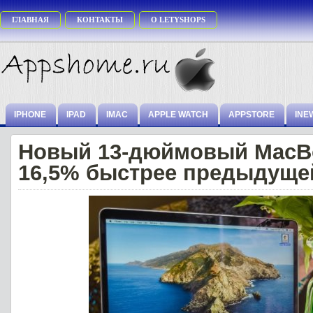
ГЛАВНАЯ
КОНТАКТЫ
О LETYSHOPS
IPHONE
IPAD
IMAC
APPLE WATCH
APPSTORE
INE
Новый 13-дюймовый MacBo
16,5% быстрее предыдуще