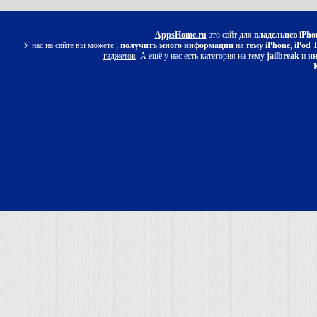
AppsHome.ru
это сайт для
владельцев iPho
У нас на сайте вы можете ,
получить много информации
на
тему iPhone
,
iPod 
гаджетов
. А ещё у нас есть категория на тему
jailbreak
и
ин