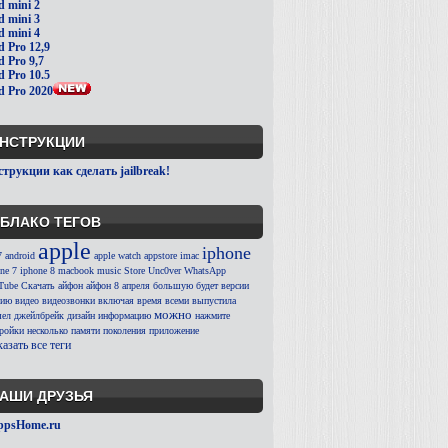
d mini 2
d mini 3
d mini 4
d Pro 12,9
d Pro 9,7
d Pro 10.5
d Pro 2020
НСТРУКЦИИ
трукции как сделать jailbreak!
БЛАКО ТЕГОВ
apple
iphone
7
android
apple watch
appstore
imac
ne 7
iphone 8
macbook
music
Store
Unc0ver
WhatsApp
Tube
Скачать
айфон
айфон 8
апреля
большую
будет
версии
сию
видео
видеозвонки
включая
время
всеми
выпустила
можно
ел
джейлбрейк
дизайн
информацию
нажмите
тройки
несколько
памяти
поколения
приложение
азать все теги
АШИ ДРУЗЬЯ
ppsHome.ru