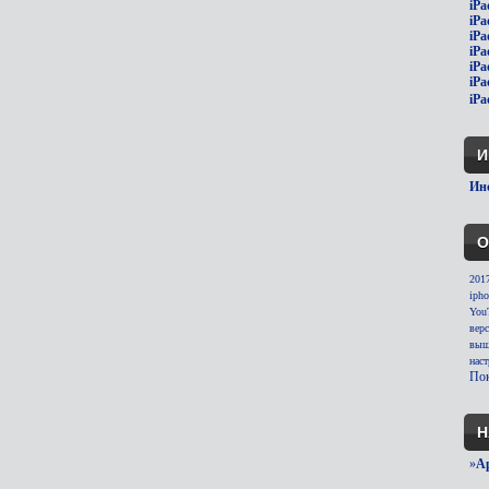
iPa
iPa
iPa
iPa
iPa
iPa
iPa
И
Инс
О
201
ipho
You
вер
выш
нас
Пок
Н
»
A