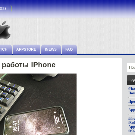
OPS
ATCH
APPSTORE
INEWS
FAQ
 работы iPhone
Р
iНо
Пом
Про
App
iPh
iPa
App
iMa