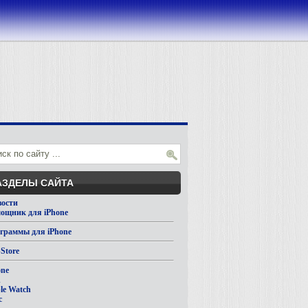
АЗДЕЛЫ САЙТА
вости
ощник для iPhone
граммы для iPhone
Store
one
d
le Watch
c