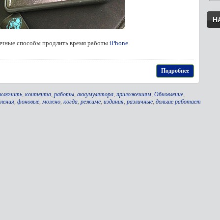
Н
чные способы продлить время работы
iPhone
.
Подробнее
ключить
,
контента
,
работы
,
аккумулятора
,
приложениям
,
Обновление
,
вления
,
фоновые
,
можно
,
когда
,
режиме
,
издания
,
различные
,
дольше работает