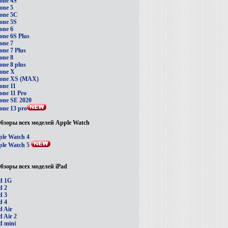
one 4S
one 5
one 5C
one 5S
one 6
one 6S Plus
one 7
one 7 Plus
one 8
one 8 plus
one X
hone XS (MAX)
one 11
one 11 Pro
one SE 2020
one 13 pro
бзоры всех моделей Apple Watch
le Watch 4
le Watch 5
бзоры всех моделей iPad
d 1G
d 2
d 3
d 4
d Air
d Air 2
d mini