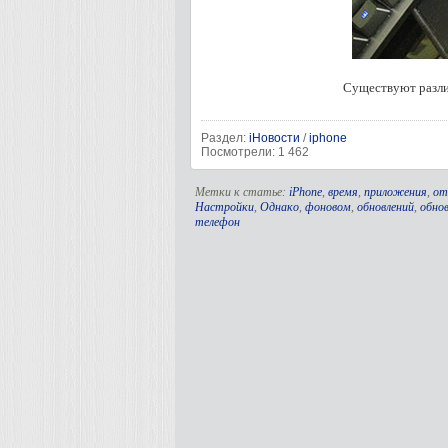
Существуют разли
Раздел:
iНовости
/
iphone
Посмотрели: 1 462
Метки к статье:
iPhone
,
время
,
приложения
,
от
Настройки
,
Однако
,
фоновом
,
обновлений
,
обно
телефон