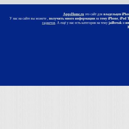
AppsHome.ru
это сайт для
владельцев iPho
У нас на сайте вы можете ,
получить много информации
на
тему iPhone
,
iPod 
гаджетов
. А ещё у нас есть категория на тему
jailbreak
и
ин