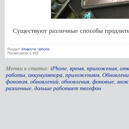
Существуют различные способы продлит
Раздел:
iНовости
/
iphone
Посмотрели: 1 462
Метки к статье:
iPhone
,
время
,
приложения
,
от
работы
,
аккумулятора
,
приложениям
,
Обновлени
фоновом
,
обновлений
,
обновления
,
фоновые
,
мож
различные
,
дольше работает телефон