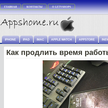
ГЛАВНАЯ
КОНТАКТЫ
О LETYSHOPS
IPHONE
IPAD
IMAC
APPLE WATCH
APPSTORE
INE
Как продлить время работ