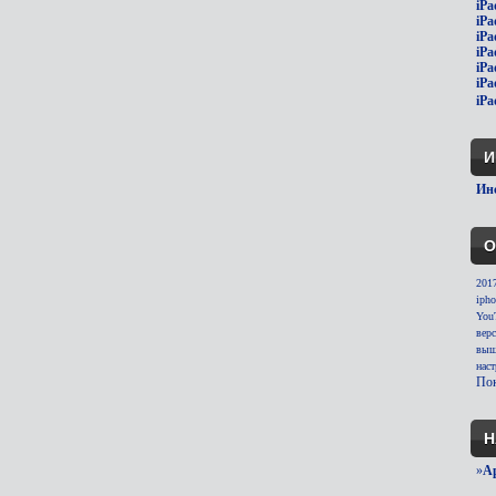
iPa
iPa
iPa
iPa
iPa
iPa
iPa
И
Инс
О
201
ipho
You
вер
выш
нас
Пок
Н
»
A