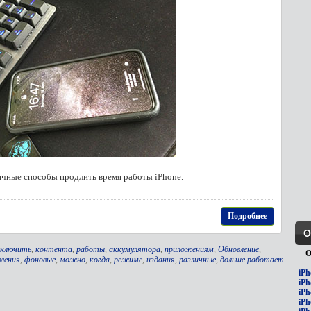
чные способы продлить время работы iPhone.
Подробнее
О
ключить
,
контента
,
работы
,
аккумулятора
,
приложениям
,
Обновление
,
О
вления
,
фоновые
,
можно
,
когда
,
режиме
,
издания
,
различные
,
дольше работает
iPh
iPh
iPh
iPh