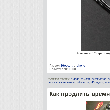
А вы знали? Оперативн
Раздел:
iНовости
/
iphone
Посмотрели: 4 688
Метки к статье:
iPhone
,
память
,
собственно
,
о
знали
,
чистки
,
нужно
,
обычного
,
«Камера»
,
при
Как продлить время