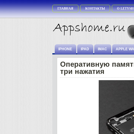
ГЛАВНАЯ
КОНТАКТЫ
О LETYSH
IPHONE
IPAD
IMAC
APPLE W
Оперативную память
три нажатия