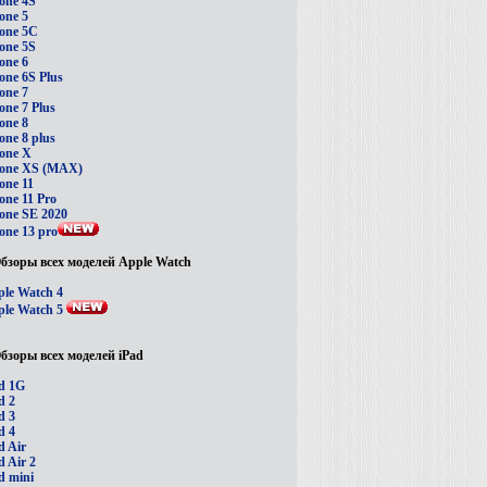
one 4S
one 5
one 5C
one 5S
one 6
one 6S Plus
one 7
one 7 Plus
one 8
one 8 plus
one X
hone XS (MAX)
one 11
one 11 Pro
one SE 2020
one 13 pro
бзоры всех моделей Apple Watch
le Watch 4
le Watch 5
бзоры всех моделей iPad
d 1G
d 2
d 3
d 4
d Air
d Air 2
d mini