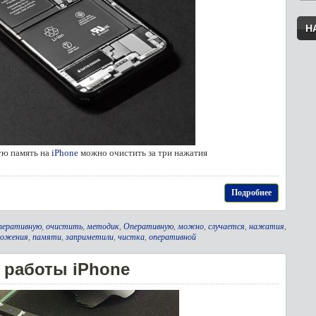
Н
ую память на
iPhone
можно очистить за три нажатия
Подробнее
перативную
,
очистить
,
методик
,
Оперативную
,
можно
,
случается
,
нажатия
,
ложения
,
памяти
,
заприметили
,
чистка
,
оперативной
 работы iPhone