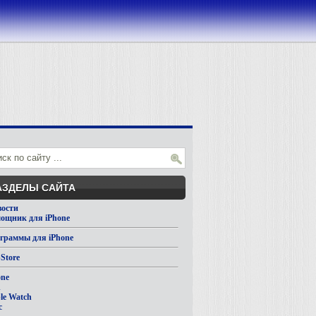
АЗДЕЛЫ САЙТА
вости
ощник для iPhone
граммы для iPhone
Store
one
d
le Watch
c