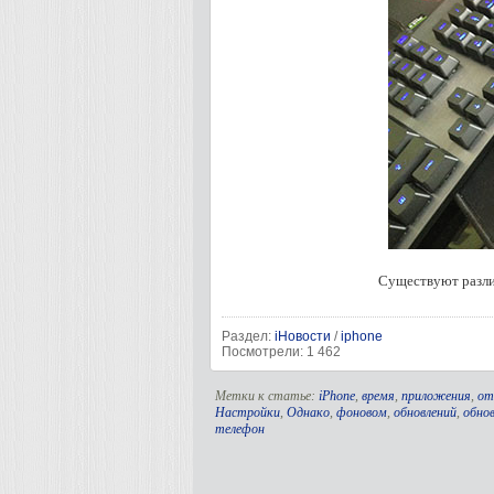
Существуют разли
Раздел:
iНовости
/
iphone
Посмотрели: 1 462
Метки к статье:
iPhone
,
время
,
приложения
,
от
Настройки
,
Однако
,
фоновом
,
обновлений
,
обно
телефон