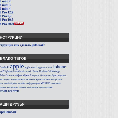
d mini 2
d mini 3
d mini 4
d Pro 12,9
d Pro 9,7
d Pro 10.5
d Pro 2020
НСТРУКЦИИ
трукции как сделать jailbreak!
БЛАКО ТЕГОВ
apple
iphone
7
android
apple watch
appstore
imac
ne 7
iphone 8
macbook
music
Store
Unc0ver
WhatsApp
Tube
Скачать
айфон
айфон 8
апреля
большую
будет
версии
сию
видео
видеозвонки
включая
время
всеми
выпустила
можно
ел
джейлбрейк
дизайн
информацию
нажмите
тройки
несколько
памяти
поколения
приложение
азать все теги
АШИ ДРУЗЬЯ
ppsHome.ru