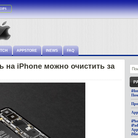
OPS
ATCH
APPSTORE
INEWS
FAQ
 на iPhone можно очистить за
Р
iНо
Пом
Про
App
iPh
iPa
App
iMa