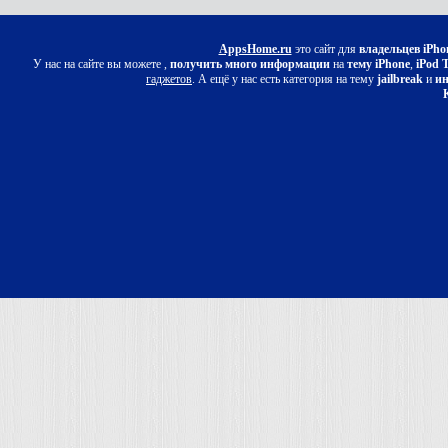
AppsHome.ru
это сайт для
владельцев iPho
У нас на сайте вы можете ,
получить много информации
на
тему iPhone
,
iPod 
гаджетов
. А ещё у нас есть категория на тему
jailbreak
и
ин