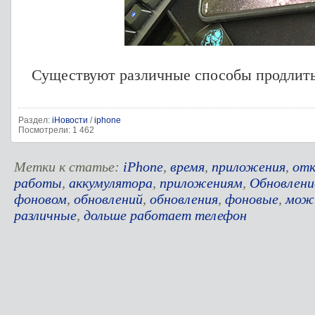
Существуют различные способы продлит
Раздел:
iНовости
/
iphone
Посмотрели: 1 462
Метки к статье:
iPhone
,
время
,
приложения
,
от
работы
,
аккумулятора
,
приложениям
,
Обновлени
фоновом
,
обновлений
,
обновления
,
фоновые
,
мож
различные
,
дольше работает телефон