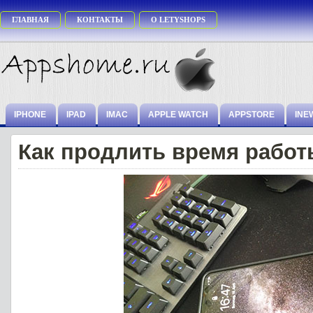
ГЛАВНАЯ
КОНТАКТЫ
О LETYSHOPS
IPHONE
IPAD
IMAC
APPLE WATCH
APPSTORE
INE
Как продлить время работ