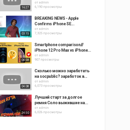
от
admin
6,190 просмотры
16:27
BREAKING NEWS - Apple
Confirms iPhone SE...
от
admin
7,325 просмотры
03:15
Smartphone comparison///
iPhone 12 Pro Max vs iPhone...
от
admin
907 просмотры
04:58
Сколько можно заработать
на socpublic? заработок в...
от
admin
6,073 просмотры
04:08
Лучший старт за долгое
ремня Соло выжившие на...
от
admin
6,026 просмотры
24:50