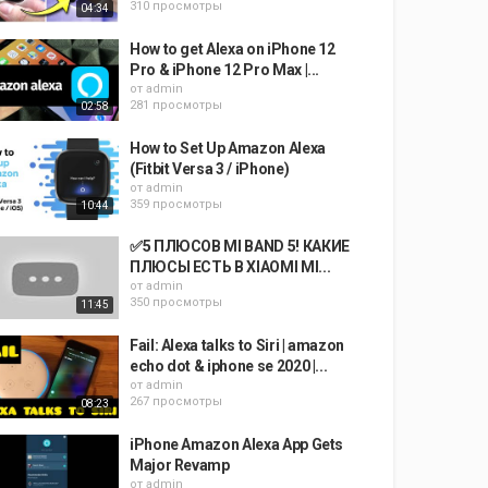
310 просмотры
04:34
How to get Alexa on iPhone 12
Pro & iPhone 12 Pro Max |...
от
admin
281 просмотры
02:58
How to Set Up Amazon Alexa
(Fitbit Versa 3 / iPhone)
от
admin
359 просмотры
10:44
✅5 ПЛЮСОВ MI BAND 5! КАКИЕ
ПЛЮСЫ ЕСТЬ В XIAOMI MI...
от
admin
350 просмотры
11:45
Fail: Alexa talks to Siri | amazon
echo dot & iphone se 2020 |...
от
admin
267 просмотры
08:23
iPhone Amazon Alexa App Gets
Major Revamp
от
admin