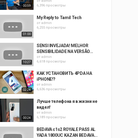
от
admin
6,396 просмотры
00:59
My Reply to Tamil Tech
от
admin
6,255 просмотры
01:00
SENSI INVEJADA! MELHOR
SENSIBILIDADE NA VERSÃO...
от
admin
6,618 просмотры
10:27
КАК УСТАНОВИТЬ 4PDA НА
iPHONE!?
от
admin
6,636 просмотры
02:24
Лучше телефона я в жизни не
видел!
от
admin
6,189 просмотры
00:24
BEDAVA c1s2 ROYALE PASS AL
YADA 1800UC KAZAN BEDAVA...