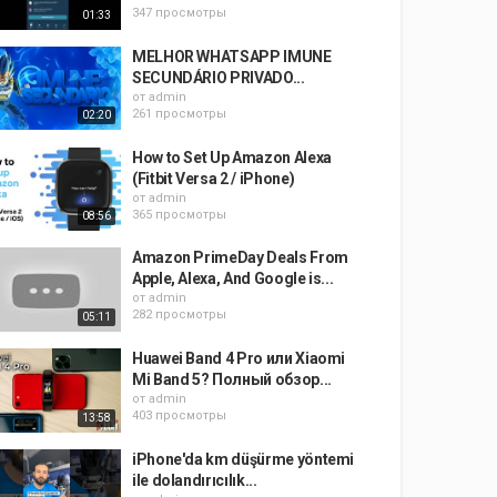
347 просмотры
01:33
MELHOR WHATSAPP IMUNE
SECUNDÁRIO PRIVADO...
от
admin
261 просмотры
02:20
How to Set Up Amazon Alexa
(Fitbit Versa 2 / iPhone)
от
admin
365 просмотры
08:56
Amazon PrimeDay Deals From
Apple, Alexa, And Google is...
от
admin
282 просмотры
05:11
Huawei Band 4 Pro или Xiaomi
Mi Band 5? Полный обзор...
от
admin
403 просмотры
13:58
iPhone'da km düşürme yöntemi
ile dolandırıcılık...