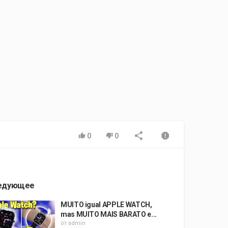
0
0
едующее
MUITO igual APPLE WATCH,
mas MUITO MAIS BARATO e...
от
admin