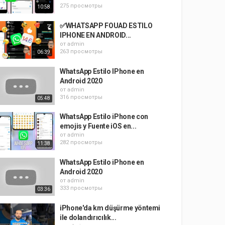
275 просмотры
10:58
✅WHATSAPP FOUAD ESTILO
IPHONE EN ANDROID...
от
admin
263 просмотры
06:39
WhatsApp Estilo IPhone en
Android 2020
от
admin
316 просмотры
05:48
WhatsApp Estilo iPhone con
emojis y Fuente iOS en...
от
admin
282 просмотры
11:38
WhatsApp Estilo iPhone en
Android 2020
от
admin
333 просмотры
03:36
iPhone'da km düşürme yöntemi
ile dolandırıcılık...