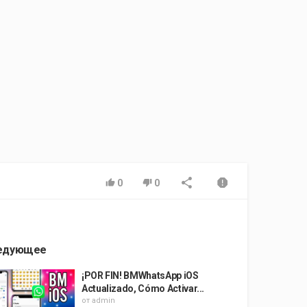
0
0
едующее
¡POR FIN! BMWhatsApp iOS
Actualizado, Cómo Activar...
от
admin