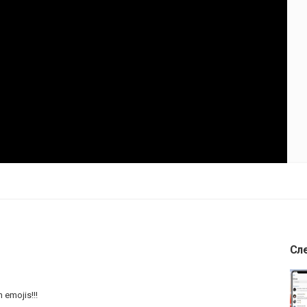
Сл
 emojis!!!