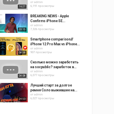
от
admin
6,191 просмотры
16:27
BREAKING NEWS - Apple
Confirms iPhone SE...
от
admin
7,326 просмотры
03:15
Smartphone comparison///
iPhone 12 Pro Max vs iPhone...
от
admin
907 просмотры
04:58
Сколько можно заработать
на socpublic? заработок в...
от
admin
6,077 просмотры
04:08
Лучший старт за долгое
ремня Соло выжившие на...
от
admin
6,027 просмотры
24:50