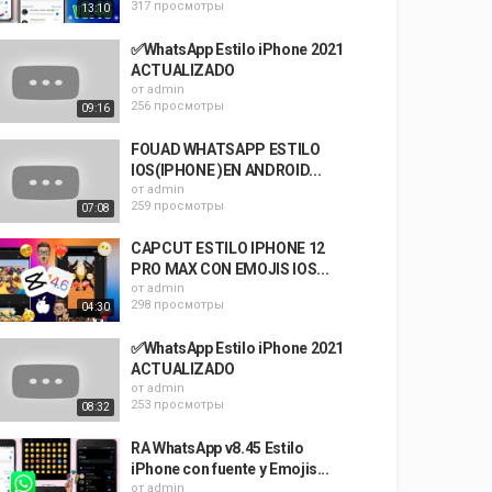
317 просмотры
13:10
✅WhatsApp Estilo iPhone 2021
ACTUALIZADO
от
admin
256 просмотры
09:16
FOUAD WHATSAPP ESTILO
IOS(IPHONE )EN ANDROID...
от
admin
259 просмотры
07:08
CAPCUT ESTILO IPHONE 12
PRO MAX CON EMOJIS IOS...
от
admin
298 просмотры
04:30
✅WhatsApp Estilo iPhone 2021
ACTUALIZADO
от
admin
253 просмотры
08:32
RA WhatsApp v8.45 Estilo
iPhone con fuente y Emojis...
от
admin