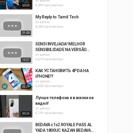
от
admin
6,399 просмотры
00:59
My Reply to Tamil Tech
от
admin
6,260 просмотры
01:00
SENSI INVEJADA! MELHOR
SENSIBILIDADE NA VERSÃO...
от
admin
6,619 просмотры
10:27
КАК УСТАНОВИТЬ 4PDA НА
iPHONE!?
от
admin
6,636 просмотры
02:24
Лучше телефона я в жизни не
видел!
от
admin
6,191 просмотры
00:24
BEDAVA c1s2 ROYALE PASS AL
YADA 1800UC KAZAN BEDAVA...