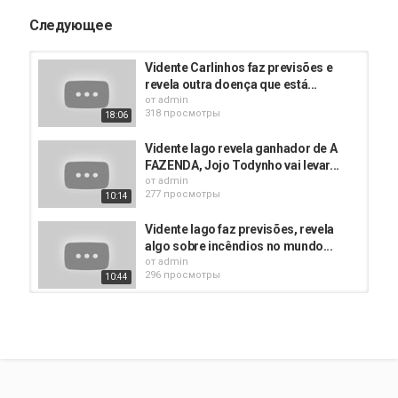
Следующее
Vidente Carlinhos faz previsões e
revela outra doença que está...
от
admin
318 просмотры
18:06
Vidente Iago revela ganhador de A
FAZENDA, Jojo Todynho vai levar...
от
admin
277 просмотры
10:14
Vidente Iago faz previsões, revela
algo sobre incêndios no mundo...
от
admin
296 просмотры
10:44
X-Doria Defense Lux Gray for
iPhone 7 Plus / 8 Plus
от
admin
03:53
317 просмотры
Vidente Iago do Oriente em