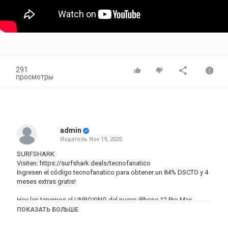
291
просмотры
admin
Издатель
Nov 19, 2020
SURFSHARK
Visiten: https://surfshark.deals/tecnofanatico
Ingresen el código tecnofanatico para obtener un 84% DSCTO y 4
meses extras gratis!
Hoy les tenemos el UNBOXING del nuevo iPhone 12 Pro Max,
fuímos de compras a la tienda de Apple para recogerlo.
ПОКАЗАТЬ БОЛЬШЕ
Disfruta de mis videos: