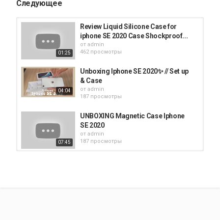
Следующее
Review Liquid Silicone Case for
iphone SE 2020 Case Shockproof...
от
admin
462 просмотры
01:25
Unboxing Iphone SE 2020✨ // Set up
& Case
от
admin
04:04
187 просмотры
UNBOXING Magnetic Case Iphone
SE 2020
от
admin
187 просмотры
07:45
KUMEEK iPhone SE 2020 Case,
iPhone 8/7 Case, Premium...
от
admin
397 просмотры
02:28
Unboxing Apple Accessories | iPad
Air 4 Case | iPhone 12 Pro Max...