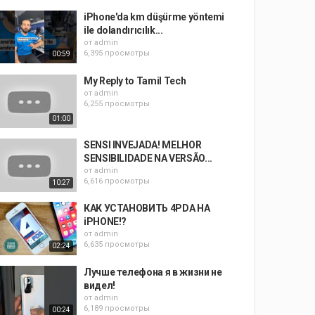
iPhone'da km düşürme yöntemi
ile dolandırıcılık...
от
admin
6,395 просмотры
00:59
My Reply to Tamil Tech
от
admin
6,255 просмотры
01:00
SENSI INVEJADA! MELHOR
SENSIBILIDADE NA VERSÃO...
от
admin
6,616 просмотры
10:27
КАК УСТАНОВИТЬ 4PDA НА
iPHONE!?
от
admin
6,635 просмотры
02:24
Лучше телефона я в жизни не
видел!
от
admin
6,189 просмотры
00:24