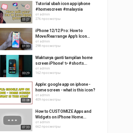
Tutorial ubah icon app iphone
#homescreen #malaysia
от
admin
276 просмотры
03:07
iPhone 12/12 Pro: How to
Move/Rearrange App's Icon...
от
admin
298 просмотры
01:33
Waktunya ganti tampilan home
screen iPhone! ✨ #shorts...
от
admin
162 просмотры
00:29
Apple: google app on iphone -
home screen - what is this icon?
от
admin
409 просмотры
03:08
How to CUSTOMIZE Apps and
Widgets on iPhone Home...
от
admin
662 просмотры
07:33