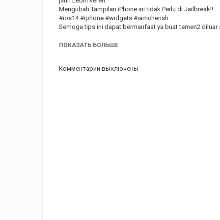
jauh Lebih keren.
Mengubah Tampilan iPhone ini tidak Perlu di Jailbreak!!
#ios14 #iphone #widgets #iamcherish
Semoga tips ini dapat bermanfaat ya buat temen2 diluar
-----------------------------
Bantu support channel ini dengan memberikan like, shar
ПОКАЗАТЬ БОЛЬШЕ
Категория
iphone
Apple
iPad
iMac
AppSt
Комментарии выключены