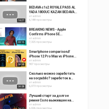
BEDAVA c1s2 ROYALE PASS AL
YADA 1800UC KAZAN BEDAVA...
от
admin
6,188 просмотры
16:27
BREAKING NEWS - Apple
Confirms iPhone SE...
от
admin
7,325 просмотры
03:15
Smartphone comparison///
iPhone 12 Pro Max vs iPhone...
от
admin
907 просмотры
04:58
Сколько можно заработать
на socpublic? заработок в...
от
admin
6,073 просмотры
04:08
Лучший старт за долгое
ремня Соло выжившие на...
от
admin
6,026 просмотры
24:50