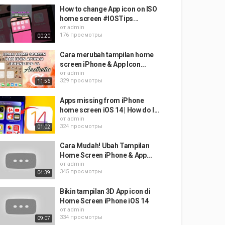
How to change App icon on ISO
home screen #IOSTips...
от
admin
176 просмотры
00:20
Cara merubah tampilan home
screen iPhone & App Icon...
от
admin
329 просмотры
11:56
Apps missing from iPhone
home screen iOS 14 | How do I...
от
admin
324 просмотры
01:02
Cara Mudah! Ubah Tampilan
Home Screen iPhone & App...
от
admin
345 просмотры
04:39
Bikin tampilan 3D App icon di
Home Screen iPhone iOS 14
от
admin
334 просмотры
09:07