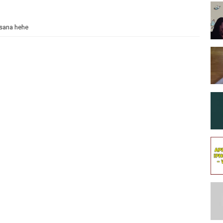
 sana hehe
e dan subscribe
ore