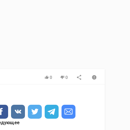
0
0
едующее