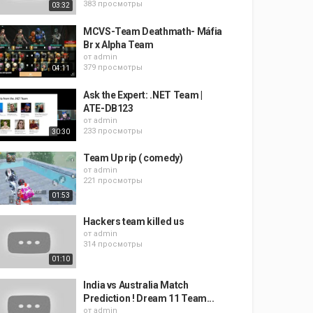
383 просмотры
03:32
MCVS-Team Deathmath- Máfia
Br x Alpha Team
от
admin
379 просмотры
04:11
Ask the Expert: .NET Team |
ATE-DB123
от
admin
233 просмотры
30:30
Team Up rip ( comedy)
от
admin
221 просмотры
01:53
Hackers team killed us
от
admin
314 просмотры
01:10
India vs Australia Match
Prediction ! Dream 11 Team...
от
admin