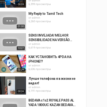
от
admin
6,399 просмотры
00:59
My Reply to Tamil Tech
от
admin
6,260 просмотры
01:00
SENSI INVEJADA! MELHOR
SENSIBILIDADE NA VERSÃO...
от
admin
6,619 просмотры
10:27
КАК УСТАНОВИТЬ 4PDA НА
iPHONE!?
от
admin
6,636 просмотры
02:24
Лучше телефона я в жизни не
видел!
от
admin
6,191 просмотры
00:24
BEDAVA c1s2 ROYALE PASS AL
YADA 1800UC KAZAN BEDAVA...