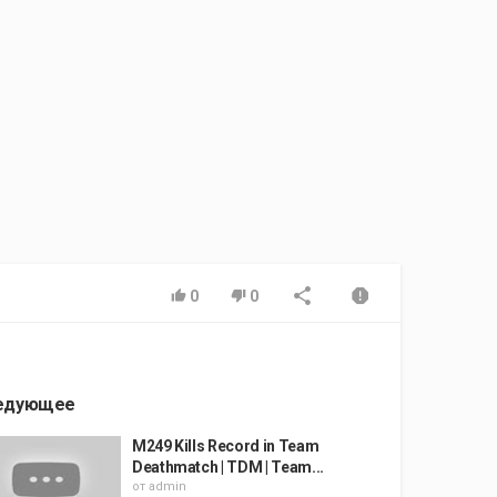
0
0
едующее
M249 Kills Record in Team
Deathmatch | TDM | Team...
от
admin