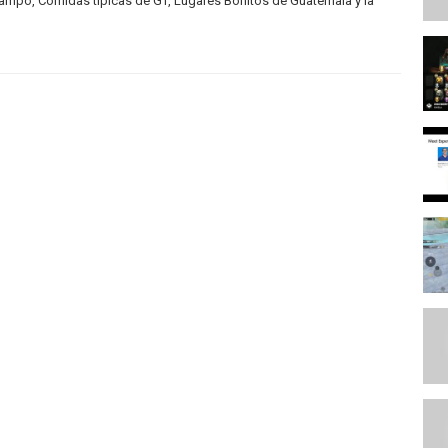
mpo, Comidas tipicas de GT, Lugares Bonitos de Guatemala y la
.