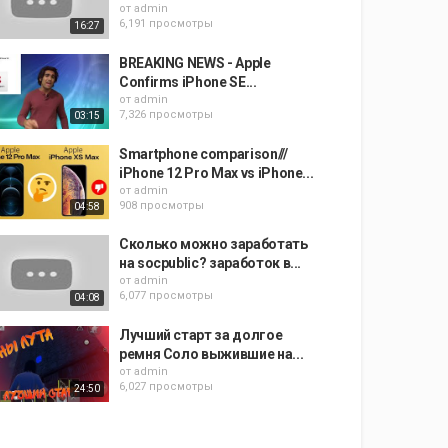
от
admin
6,191 просмотры
16:27
BREAKING NEWS - Apple
Confirms iPhone SE...
от
admin
7,326 просмотры
03:15
Smartphone comparison///
iPhone 12 Pro Max vs iPhone...
от
admin
908 просмотры
04:58
Сколько можно заработать
на socpublic? заработок в...
от
admin
6,077 просмотры
04:08
Лучший старт за долгое
ремня Соло выжившие на...
от
admin
6,027 просмотры
24:50