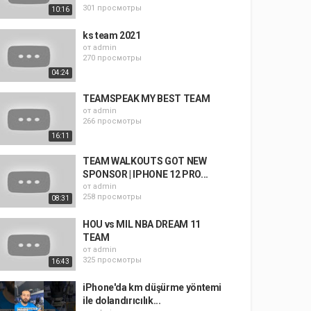
301 просмотры
10:16
ks team 2021
от
admin
270 просмотры
04:24
TEAMSPEAK MY BEST TEAM
от
admin
266 просмотры
16:11
TEAM WALKOUTS GOT NEW
SPONSOR | IPHONE 12 PRO...
от
admin
258 просмотры
08:31
HOU vs MIL NBA DREAM 11
TEAM
от
admin
325 просмотры
16:43
iPhone'da km düşürme yöntemi
ile dolandırıcılık...