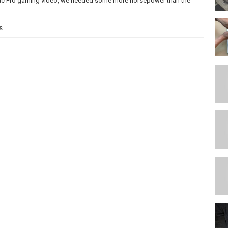
 Mac Pro gaming video, we needed some more horsepower than the
s.