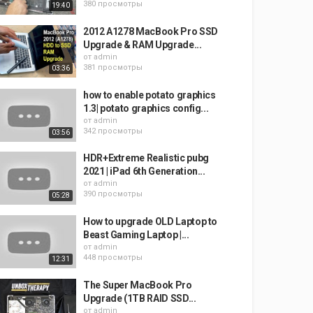
380 просмотры
19:40
2012 A1278 MacBook Pro SSD
Upgrade & RAM Upgrade...
от
admin
381 просмотры
03:36
how to enable potato graphics
1.3| potato graphics config...
от
admin
342 просмотры
03:56
HDR+Extreme Realistic pubg
2021 | iPad 6th Generation...
от
admin
390 просмотры
05:28
How to upgrade OLD Laptop to
Beast Gaming Laptop |...
от
admin
448 просмотры
12:31
The Super MacBook Pro
Upgrade (1TB RAID SSD...
от
admin