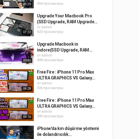
454 просмотры
09:29
Upgrade Your Macbook Pro
(SSD Upgrade, RAM Upgrade...
от
admin
423 просмотры
07:22
Upgrade Macbook in
indore(SSD Upgrade, RAM...
от
admin
408 просмотры
00:46
Free Fire : iPhone 11 Pro Max
ULTRA GRAPHICS VS Galaxy...
от
admin
326 просмотры
04:28
Free Fire : iPhone 11 Pro Max
ULTRA GRAPHICS VS Galaxy...
от
admin
334 просмотры
04:16
iPhone'da km düşürme yöntemi
ile dolandırıcılık...