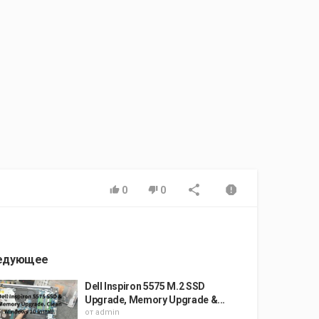
0
0
едующее
Dell Inspiron 5575 M.2 SSD
Upgrade, Memory Upgrade &...
от
admin