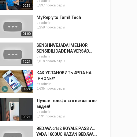
от
admin
6,397 просмотры
00:59
My Reply to Tamil Tech
от
admin
6,258 просмотры
01:00
SENSI INVEJADA! MELHOR
SENSIBILIDADE NA VERSÃO...
от
admin
6,618 просмотры
10:27
КАК УСТАНОВИТЬ 4PDA НА
iPHONE!?
от
admin
6,636 просмотры
02:24
Лучше телефона я в жизни не
видел!
от
admin
6,191 просмотры
00:24
BEDAVA c1s2 ROYALE PASS AL
YADA 1800UC KAZAN BEDAVA...