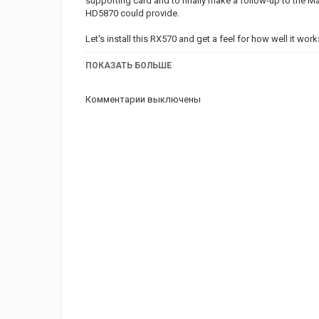
supporting card and to finally make a follow-up to the
HD5870 could provide.
Let's install this RX570 and get a feel for how well it work
Категория
ПОКАЗАТЬ БОЛЬШЕ
iMac
Комментарии выключены