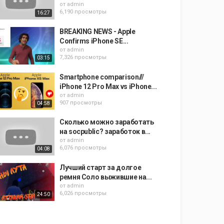
от
admin
6,190 просмотры
16:27
BREAKING NEWS - Apple
Confirms iPhone SE...
от
admin
7,326 просмотры
03:15
Smartphone comparison///
iPhone 12 Pro Max vs iPhone...
от
admin
907 просмотры
04:58
Сколько можно заработать
на socpublic? заработок в...
от
admin
6,076 просмотры
04:08
Лучший старт за долгое
ремня Соло выжившие на...
от
admin
6,026 просмотры
24:50