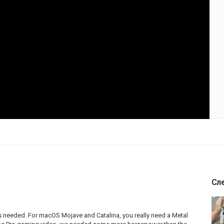
Сл
s needed. For macOS Mojave and Catalina, you really need a Metal