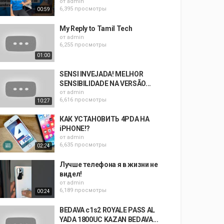
от
admin
6,395 просмотры
00:59
My Reply to Tamil Tech
от
admin
6,255 просмотры
01:00
SENSI INVEJADA! MELHOR
SENSIBILIDADE NA VERSÃO...
от
admin
6,616 просмотры
10:27
КАК УСТАНОВИТЬ 4PDA НА
iPHONE!?
от
admin
6,635 просмотры
02:24
Лучше телефона я в жизни не
видел!
от
admin
6,189 просмотры
00:24
BEDAVA c1s2 ROYALE PASS AL
YADA 1800UC KAZAN BEDAVA...