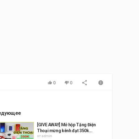
0
0
едующее
[GIVE AWAY] Mở hộp Tặng Điện
Thoại mừng kênh đạt 350k...
от
admin