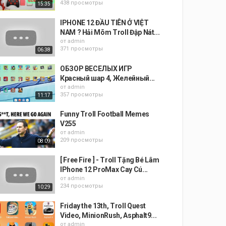
438 просмотры
15:35
IPHONE 12 ĐẦU TIÊN Ở VIỆT
NAM ? Hải Mõm Troll Đập Nát...
от
admin
371 просмотры
06:38
ОБЗОР ВЕСЕЛЫХ ИГР
Красный шар 4, Желейный...
от
admin
357 просмотры
11:17
Funny Troll Football Memes
V255
от
admin
209 просмотры
08:09
[ Free Fire ] - Troll Tặng Bé Lâm
IPhone 12 ProMax Cay Cú...
от
admin
234 просмотры
10:29
Friday the 13th, Troll Quest
Video, MinionRush, Asphalt9...
от
admin