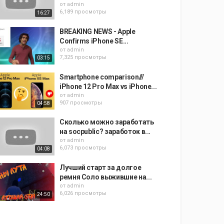
от
admin
6,189 просмотры
16:27
BREAKING NEWS - Apple
Confirms iPhone SE...
от
admin
7,325 просмотры
03:15
Smartphone comparison///
iPhone 12 Pro Max vs iPhone...
от
admin
907 просмотры
04:58
Сколько можно заработать
на socpublic? заработок в...
от
admin
6,073 просмотры
04:08
Лучший старт за долгое
ремня Соло выжившие на...
от
admin
6,026 просмотры
24:50