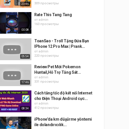
309 просмотры
23:46
Rate This Tang Tang
от
admin
160 просмотры
00:08
ToanSao - Troll Tặng Đứa Bạn
IPhone 12 Pro Max | Prank...
от
admin
220 просмотры
05:54
Review Pet Mới Pokemon
Huntail,Hỗ Trợ Tăng Sát...
от
admin
331 просмотры
17:46
Cách tăng tốc độ kết nối Internet
cho Điện Thoại Android cực...
от
admin
412 просмотры
08:34
iPhone'da km düşürme yöntemi
ile dolandırıcılık...