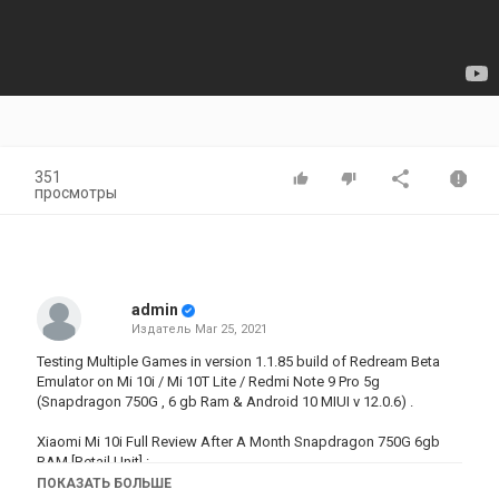
351
просмотры
admin
Издатель
Mar 25, 2021
Testing Multiple Games in version 1.1.85 build of Redream Beta
Emulator on Mi 10i / Mi 10T Lite / Redmi Note 9 Pro 5g
(Snapdragon 750G , 6 gb Ram & Android 10 MIUI v 12.0.6) .
Xiaomi Mi 10i Full Review After A Month Snapdragon 750G 6gb
RAM [Retail Unit] :
ПОКАЗАТЬ БОЛЬШЕ