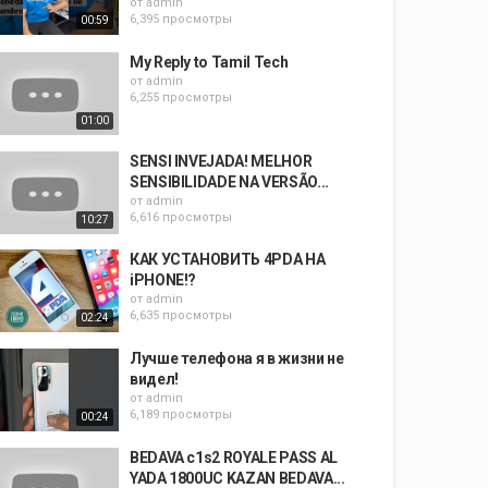
от
admin
6,395 просмотры
00:59
My Reply to Tamil Tech
от
admin
6,255 просмотры
01:00
SENSI INVEJADA! MELHOR
SENSIBILIDADE NA VERSÃO...
от
admin
6,616 просмотры
10:27
КАК УСТАНОВИТЬ 4PDA НА
iPHONE!?
от
admin
6,635 просмотры
02:24
Лучше телефона я в жизни не
видел!
от
admin
6,189 просмотры
00:24
BEDAVA c1s2 ROYALE PASS AL
YADA 1800UC KAZAN BEDAVA...