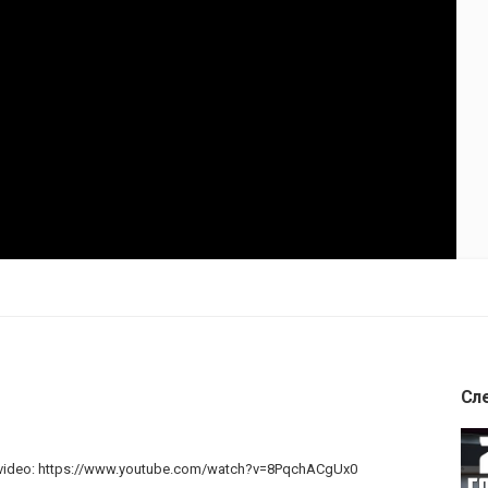
Сл
full video: https://www.youtube.com/watch?v=8PqchACgUx0