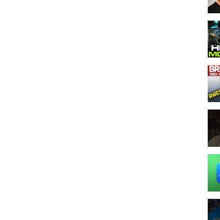
6S3iUlDCA