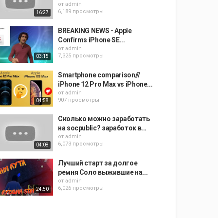
от
admin
6,189 просмотры
16:27
BREAKING NEWS - Apple
Confirms iPhone SE...
от
admin
7,325 просмотры
03:15
Smartphone comparison///
iPhone 12 Pro Max vs iPhone...
от
admin
907 просмотры
04:58
Сколько можно заработать
на socpublic? заработок в...
от
admin
6,073 просмотры
04:08
Лучший старт за долгое
ремня Соло выжившие на...
от
admin
6,026 просмотры
24:50