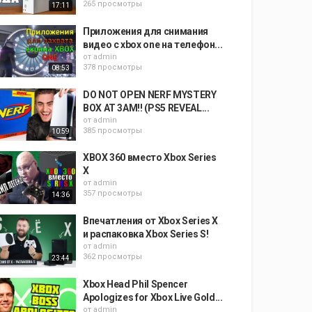
265 просмотры
17:11
Приложения для снимания
видео с xbox one на телефон...
от
admin
378 просмотры
08:53
DO NOT OPEN NERF MYSTERY
BOX AT 3AM!! (PS5 REVEAL...
от
admin
385 просмотры
10:59
XBOX 360 вместо Xbox Series
X
от
admin
357 просмотры
14:36
Впечатления от Xbox Series X
и распаковка Xbox Series S!
от
admin
362 просмотры
23:44
Xbox Head Phil Spencer
Apologizes for Xbox Live Gold...
от
admin