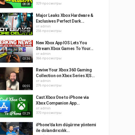
329 просмотры
08:08
Major Leaks Xbox Hardware &
Exclusives Perfect Dark...
от
admin
256 просмотры
2:02:58
New Xbox App IOS Lets You
Stream Xbox Games To Your...
от
admin
366 просмотры
03:36
Revive Your Xbox 360 Gaming
Collection on Xbox Series X|S...
от
admin
276 просмотры
00:55
Cast Xbox One to iPhone via
Xbox Companion App...
от
admin
370 просмотры
03:29
iPhone'da km düşürme yöntemi
ile dolandırıcılık...