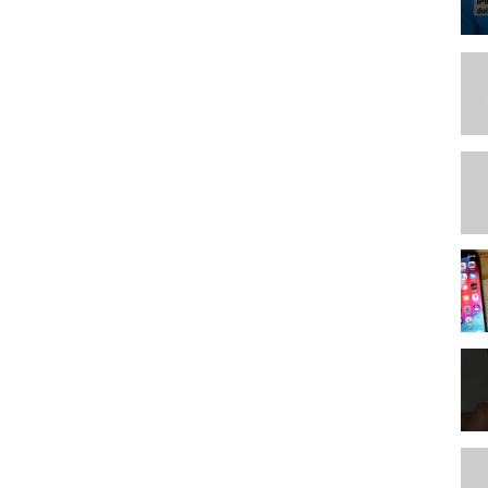
youtu.be/i1huKuXFdYE
//youtu.be/c33gWoxqlTQ
s://youtu.be/rwQMvJxHfbY
s://youtu.be/ZHZE5hc7Xpw