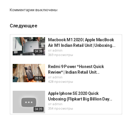
Комментарии выключены
Следующее
Macbook M1 2020 | Apple MacBook
Air M1 Indian Retail Unit | Unboxing...
от
admin
04:38
369 просмотры
Redmi 9 Power *Honest Quick
Review* | Indian Retail Unit...
от
admin
09:50
428 просмотры
Apple Iphone SE 2020 Quick
Unboxing (Flipkart Big Billion Day...
от
admin
354 просмотры
04:39
Apple iphone 12 unboxing & First
look || Red || First Impressions and...
от
admin
10:01