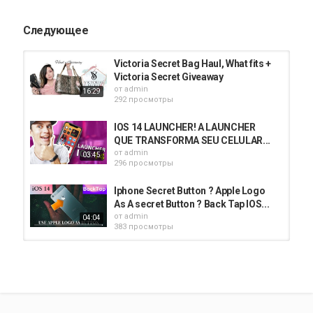
Следующее
Victoria Secret Bag Haul, What fits +
Victoria Secret Giveaway
от
admin
16:29
292 просмотры
IOS 14 LAUNCHER! A LAUNCHER
QUE TRANSFORMA SEU CELULAR...
от
admin
03:45
296 просмотры
Iphone Secret Button ? Apple Logo
As A secret Button ? Back Tap IOS...
от
admin
04:04
383 просмотры
How to add a widget launcher in
Launcher app on iPhone?
от
admin
03:42
384 просмотры