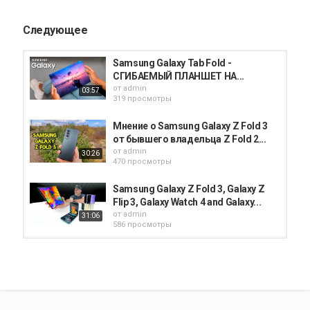
iPhone X обзор
Следующее
Samsung Galaxy Tab Fold -
СГИБАЕМЫЙ ПЛАНШЕТ НА...
от
admin
03:57
319 просмотры
Мнение о Samsung Galaxy Z Fold 3
от бывшего владельца Z Fold 2...
от
admin
30:26
470 просмотры
Samsung Galaxy Z Fold 3, Galaxy Z
Flip 3, Galaxy Watch 4 and Galaxy...
от
admin
31:06
586 просмотры
Samsung Galaxy Note 20 Ultra -
НОВЫЕ СУПЕР ФУНКЦИИ...
от
admin
07:53
407 просмотры