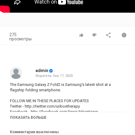
275
просмотры
admin
Издатель
Sep 17, 2020
The Samsung Galaxy Z Fold2 is Samsung's latest shot at a
flagship folding smartphone.
FOLLOW ME IN THESE PLACES FOR UPDATES
Twitter -
http://twitter.com/unboxtherapy
Facebook -
http://facebook.com/lewis.hilsenteger
Instagram -
http://instagram.com/unboxtherapy
ПОКАЗАТЬ БОЛЬШЕ
Категория
Комментарии выключены