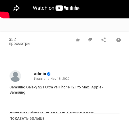
352
просмотры
admin
Издатель
Nov 18, 2020
Samsung Galaxy S21 Ultra vs iPhone 12 Pro Max | Apple -
Samsung
#SamsungGalaxyS21 #SamsungGalaxyS21Camera
#iPhone12ProMax
ПОКАЗАТЬ БОЛЬШЕ
#SamsungGalaxy #Samsung #iPhone #Galaxy #Comparison