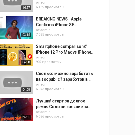
от
admin
6,189 просмотры
16:27
BREAKING NEWS - Apple
Confirms iPhone SE...
от
admin
7,325 просмотры
03:15
Smartphone comparison///
iPhone 12 Pro Max vs iPhone...
от
admin
907 просмотры
04:58
Сколько можно заработать
на socpublic? заработок в...
от
admin
6,073 просмотры
04:08
Лучший старт за долгое
ремня Соло выжившие на...
от
admin
6,026 просмотры
24:50