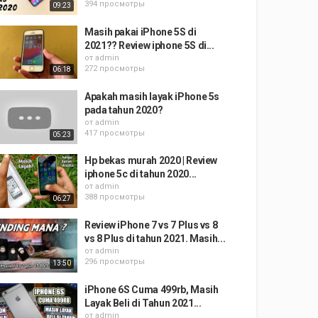
394 просмотры
09:23
Masih pakai iPhone 5S di
2021?? Review iphone 5S di...
от
admin
272 просмотры
06:18
Apakah masih layak iPhone 5s
pada tahun 2020?
от
admin
417 просмотры
05:23
Hp bekas murah 2020 | Review
iphone 5c di tahun 2020...
от
admin
388 просмотры
06:27
Review iPhone 7 vs 7 Plus vs 8
vs 8 Plus di tahun 2021. Masih...
от
admin
296 просмотры
13:50
iPhone 6S Cuma 499rb, Masih
Layak Beli di Tahun 2021...
от
admin