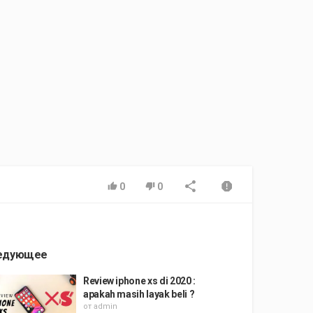
0
0
едующее
Review iphone xs di 2020 :
apakah masih layak beli ?
от
admin