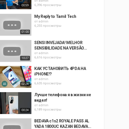
от
admin
6,396 просмотры
00:59
My Reply to Tamil Tech
от
admin
6,255 просмотры
01:00
SENSI INVEJADA! MELHOR
SENSIBILIDADE NA VERSÃO...
от
admin
6,616 просмотры
10:27
КАК УСТАНОВИТЬ 4PDA НА
iPHONE!?
от
admin
6,635 просмотры
02:24
Лучше телефона я в жизни не
видел!
от
admin
6,189 просмотры
00:24
BEDAVA c1s2 ROYALE PASS AL
YADA 1800UC KAZAN BEDAVA...