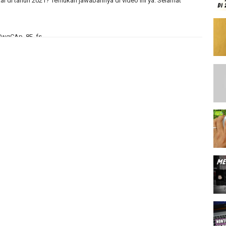
kai di tahun 2021? Temukan jawabannya di video ini ya. Selamat
e/wgCAp_8F_fs
/Qe-tiSuSdq0
1tZ6qJfOp4
lAnqo