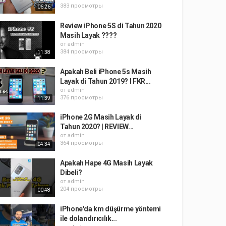
383 просмотры
06:26
Review iPhone 5S di Tahun 2020
Masih Layak ????
от
admin
384 просмотры
11:38
Apakah Beli iPhone 5s Masih
Layak di Tahun 2019? I FKR...
от
admin
376 просмотры
11:39
iPhone 2G Masih Layak di
Tahun 2020? | REVIEW...
от
admin
364 просмотры
04:34
Apakah Hape 4G Masih Layak
Dibeli?
от
admin
204 просмотры
00:48
iPhone'da km düşürme yöntemi
ile dolandırıcılık...