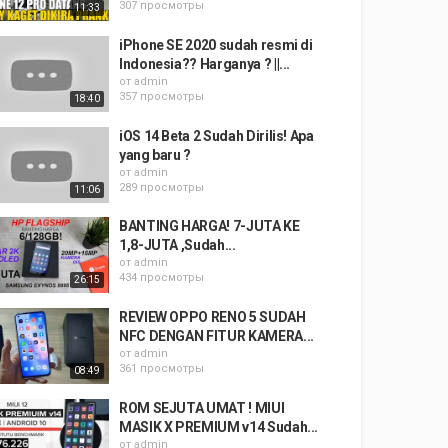
307 просмотры
11:33
iPhone SE 2020 sudah resmi di
Indonesia?? Harganya ? ||...
от
admin
357 просмотры
18:40
iOS 14 Beta 2 Sudah Dirilis! Apa
yang baru ?
от
admin
289 просмотры
11:06
BANTING HARGA! 7-JUTA KE
1,8-JUTA ,Sudah...
от
admin
434 просмотры
26:15
REVIEW OPPO RENO 5 SUDAH
NFC DENGAN FITUR KAMERA...
от
admin
361 просмотры
08:49
ROM SEJUTA UMAT ! MIUI
MASIK X PREMIUM v14 Sudah...
от
admin