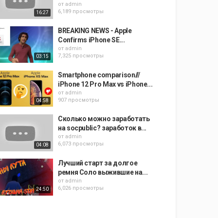
от
admin
6,189 просмотры
16:27
BREAKING NEWS - Apple
Confirms iPhone SE...
от
admin
7,325 просмотры
03:15
Smartphone comparison///
iPhone 12 Pro Max vs iPhone...
от
admin
907 просмотры
04:58
Сколько можно заработать
на socpublic? заработок в...
от
admin
6,073 просмотры
04:08
Лучший старт за долгое
ремня Соло выжившие на...
от
admin
6,026 просмотры
24:50