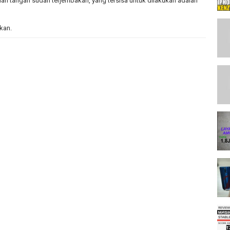
dan tangan sudah terjembakan, yang tersisa untuk dilakukan adalah
kan.
put Sendiri