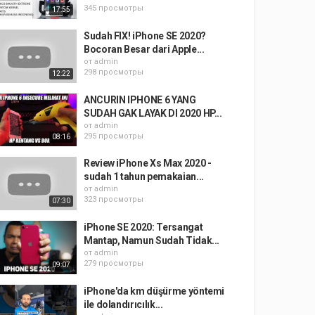
345 просмотры
17:55
Sudah FIX! iPhone SE 2020?
Bocoran Besar dari Apple...
от
admin
298 просмотры
12:22
ANCURIN IPHONE 6 YANG
SUDAH GAK LAYAK DI 2020 HP...
от
admin
295 просмотры
08:16
Review iPhone Xs Max 2020 -
sudah 1 tahun pemakaian...
от
admin
323 просмотры
07:30
iPhone SE 2020: Tersangat
Mantap, Namun Sudah Tidak...
от
admin
279 просмотры
09:07
iPhone'da km düşürme yöntemi
ile dolandırıcılık...