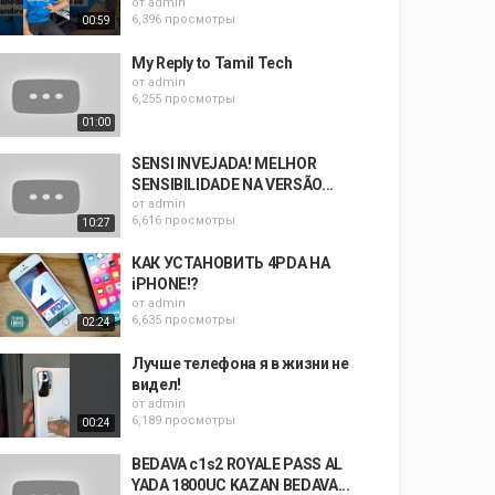
от
admin
6,396 просмотры
00:59
My Reply to Tamil Tech
от
admin
6,255 просмотры
01:00
SENSI INVEJADA! MELHOR
SENSIBILIDADE NA VERSÃO...
от
admin
6,616 просмотры
10:27
КАК УСТАНОВИТЬ 4PDA НА
iPHONE!?
от
admin
6,635 просмотры
02:24
Лучше телефона я в жизни не
видел!
от
admin
6,189 просмотры
00:24
BEDAVA c1s2 ROYALE PASS AL
YADA 1800UC KAZAN BEDAVA...