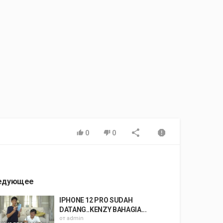
0
0
едующее
IPHONE 12 PRO SUDAH
DATANG..KENZY BAHAGIA...
от
admin