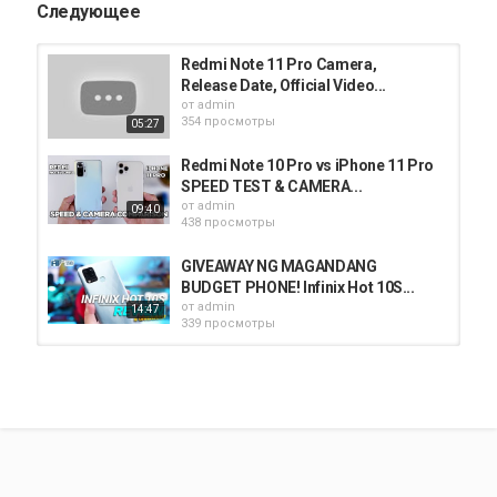
Следующее
Redmi Note 11 Pro Camera,
Release Date, Official Video...
от
admin
354 просмотры
05:27
Redmi Note 10 Pro vs iPhone 11 Pro
SPEED TEST & CAMERA...
от
admin
09:40
438 просмотры
GIVEAWAY NG MAGANDANG
BUDGET PHONE! Infinix Hot 10S...
от
admin
14:47
339 просмотры
Redmi note 10s vs Redmi note 11
camera test #shorts...
от
admin
00:16
265 просмотры
Redmi Note 10 Pro vs Realme X7 vs
Realme 7 Pro | Camera...