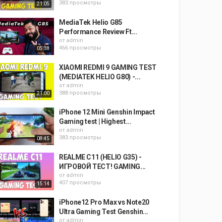
383 просмотры
21:05
MediaTek Helio G85
Performance Review Ft...
от
admin
466 просмотры
05:38
XIAOMI REDMI 9 GAMING TEST
(MEDIATEK HELIO G80) -...
от
admin
388 просмотры
21:00
iPhone 12 Mini Genshin Impact
Gaming test | Highest...
от
admin
383 просмотры
08:45
REALME C11 (HELIO G35) -
ИГРОВОЙ ТЕСТ! GAMING...
от
admin
407 просмотры
15:14
iPhone12 Pro Max vs Note20
Ultra Gaming Test Genshin...
от
admin