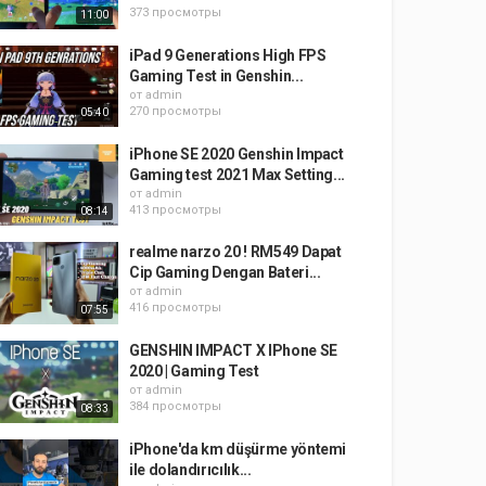
373 просмотры
11:00
iPad 9 Generations High FPS
Gaming Test in Genshin...
от
admin
270 просмотры
05:40
iPhone SE 2020 Genshin Impact
Gaming test 2021 Max Setting...
от
admin
413 просмотры
08:14
realme narzo 20 ! RM549 Dapat
Cip Gaming Dengan Bateri...
от
admin
416 просмотры
07:55
GENSHIN IMPACT X IPhone SE
2020 | Gaming Test
от
admin
384 просмотры
08:33
iPhone'da km düşürme yöntemi
ile dolandırıcılık...