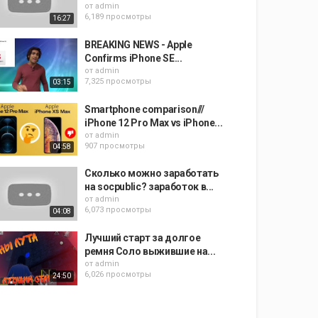
от
admin
6,189 просмотры
16:27
BREAKING NEWS - Apple
Confirms iPhone SE...
от
admin
7,325 просмотры
03:15
Smartphone comparison///
iPhone 12 Pro Max vs iPhone...
от
admin
907 просмотры
04:58
Сколько можно заработать
на socpublic? заработок в...
от
admin
6,073 просмотры
04:08
Лучший старт за долгое
ремня Соло выжившие на...
от
admin
6,026 просмотры
24:50