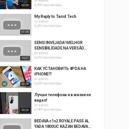
от
admin
6,395 просмотры
00:59
My Reply to Tamil Tech
от
admin
6,255 просмотры
01:00
SENSI INVEJADA! MELHOR
SENSIBILIDADE NA VERSÃO...
от
admin
6,616 просмотры
10:27
КАК УСТАНОВИТЬ 4PDA НА
iPHONE!?
от
admin
6,635 просмотры
02:24
Лучше телефона я в жизни не
видел!
от
admin
6,189 просмотры
00:24
BEDAVA c1s2 ROYALE PASS AL
YADA 1800UC KAZAN BEDAVA...