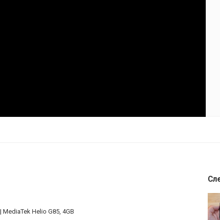
Сл
| MediaTek Helio G85, 4GB