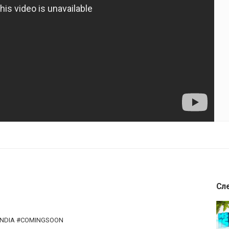
Сл
NDIA​ #COMINGSOON​