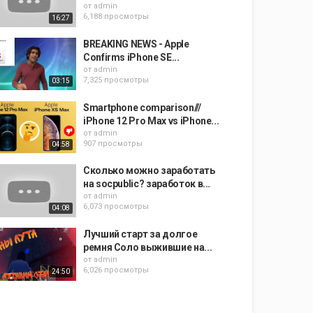
от
admin
6,188 просмотры
16:27
BREAKING NEWS - Apple
Confirms iPhone SE...
от
admin
7,325 просмотры
03:15
Smartphone comparison///
iPhone 12 Pro Max vs iPhone...
от
admin
907 просмотры
04:58
Сколько можно заработать
на socpublic? заработок в...
от
admin
6,073 просмотры
04:08
Лучший старт за долгое
ремня Соло выжившие на...
от
admin
6,026 просмотры
24:50