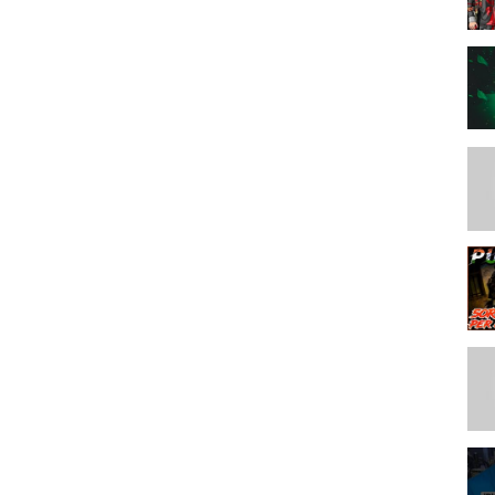
 montage,montage Pubg,IOS 14,Kesari,Indian player
xlr8 Boi,Payio,90 FPS,Velocity editing,motion blurr,iPhone XR Review,
 Pubg montage,