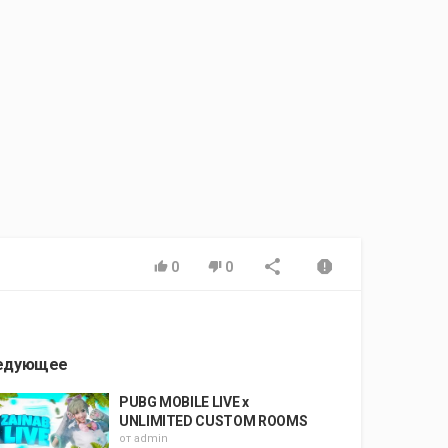
0
0
едующее
PUBG MOBILE LIVE x
UNLIMITED CUSTOM ROOMS
от
admin