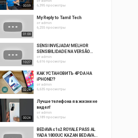
от
admin
6,395 просмотры
00:59
My Reply to Tamil Tech
от
admin
6,255 просмотры
01:00
SENSI INVEJADA! MELHOR
SENSIBILIDADE NA VERSÃO...
от
admin
6,616 просмотры
10:27
КАК УСТАНОВИТЬ 4PDA НА
iPHONE!?
от
admin
6,635 просмотры
02:24
Лучше телефона я в жизни не
видел!
от
admin
6,189 просмотры
00:24
BEDAVA c1s2 ROYALE PASS AL
YADA 1800UC KAZAN BEDAVA...