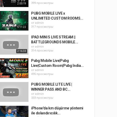
399 просмотры
2:00:19
PUBG MOBILE LIVE x
UNLIMITED CUSTOM ROOMS...
от
admin
317 просмотры
5:11:22
IPAD MINI 5 LIVE STREAM ||
BATTLEGROUNDS MOBILE...
от
admin
314 просмотры
2:16:33
Pubg Mobile Live|Pubg
Live|Custom Room|Pubg India...
от
admin
495 просмотры
PUBG MOBILE LITE LIVE |
WINNER PASS AND BC...
от
admin
333 просмотры
iPhone'da km düşürme yöntemi
ile dolandırıcılık...