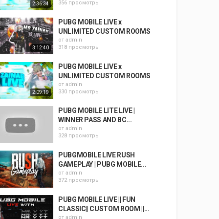
356 просмотры
2:36:34
PUBG MOBILE LIVE x
UNLIMITED CUSTOM ROOMS
от
admin
318 просмотры
3:12:40
PUBG MOBILE LIVE x
UNLIMITED CUSTOM ROOMS
от
admin
330 просмотры
2:09:19
PUBG MOBILE LITE LIVE |
WINNER PASS AND BC...
от
admin
328 просмотры
PUBGMOBILE LIVE RUSH
GAMEPLAY | PUBG MOBILE...
от
admin
372 просмотры
PUBG MOBILE LIVE || FUN
CLASSIC|| CUSTOM ROOM ||...
от
admin