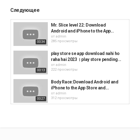
Следующее
Mr. Slice level 22: Download
Android and iPhone to the App...
от
admin
285 просмотры
00:34
play store se app download nahi ho
raha hai 2023 । play store pending...
от
admin
222 просмотры
00:13
Body Race:Download Android and
iPhone to the App Store and...
от
admin
312 просмотры
00:27
Mr. Slice level 20: Download
Android and iPhone to the App...
от
admin
293 просмотры
00:29
Muscle Rush: Download Android