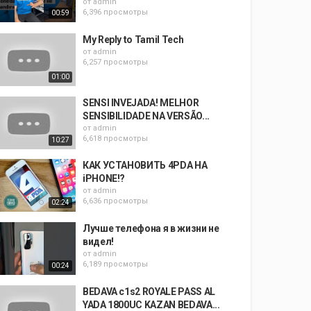
от
admin
6,396 просмотры
00:59
My Reply to Tamil Tech
от
admin
6,257 просмотры
01:00
SENSI INVEJADA! MELHOR
SENSIBILIDADE NA VERSÃO...
от
admin
6,618 просмотры
10:27
КАК УСТАНОВИТЬ 4PDA НА
iPHONE!?
от
admin
6,636 просмотры
02:24
Лучше телефона я в жизни не
видел!
от
admin
6,189 просмотры
00:24
BEDAVA c1s2 ROYALE PASS AL
YADA 1800UC KAZAN BEDAVA...