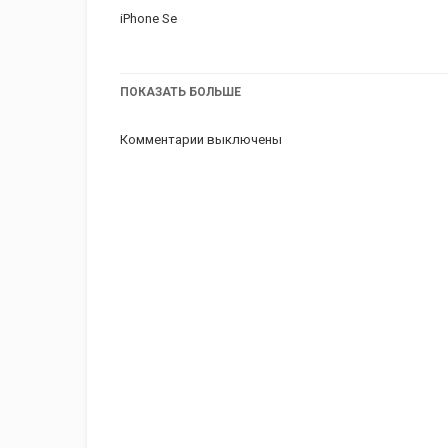
iPhone Se
ПОКАЗАТЬ БОЛЬШЕ
Комментарии выключены
#ruanff
#vegaff
#itachibkr
Категория
iphone