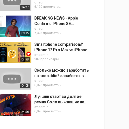
от
admin
6,190 просмотры
16:27
BREAKING NEWS - Apple
Confirms iPhone SE...
от
admin
7,326 просмотры
03:15
Smartphone comparison///
iPhone 12 Pro Max vs iPhone...
от
admin
907 просмотры
04:58
Сколько можно заработать
на socpublic? заработок в...
от
admin
6,073 просмотры
04:08
Лучший старт за долгое
ремня Соло выжившие на...
от
admin
6,026 просмотры
24:50