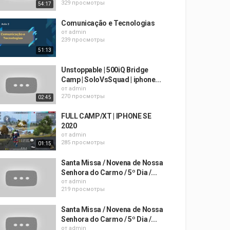
329 просмотры
54:17
Comunicação e Tecnologias
от
admin
239 просмотры
51:13
Unstoppable | 500iQ Bridge
Camp | SoloVsSquad | iphone...
от
admin
270 просмотры
02:45
FULL CAMP/XT | IPHONE SE
2020
от
admin
285 просмотры
01:15
Santa Missa / Novena de Nossa
Senhora do Carmo / 5º Dia /...
от
admin
219 просмотры
Santa Missa / Novena de Nossa
Senhora do Carmo / 5º Dia /...
от
admin