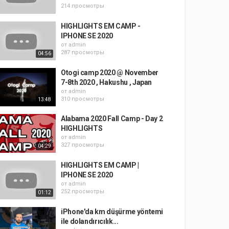
214 просмотры
HIGHLIGHTS EM CAMP -
IPHONE SE 2020
от
admin
287 просмотры
04:56
Otogi camp 2020 @ November
7-8th 2020 , Hakushu , Japan
от
admin
310 просмотры
13:48
Alabama 2020 Fall Camp - Day 2
HIGHLIGHTS
от
admin
327 просмотры
04:29
HIGHLIGHTS EM CAMP |
IPHONE SE 2020
от
admin
252 просмотры
01:12
iPhone'da km düşürme yöntemi
ile dolandırıcılık...