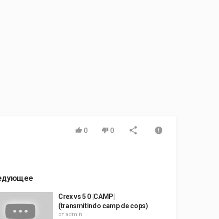
0
0
едующее
Crex vs 5 0 |CAMP|
(transmitindo camp de cops)
от
admin