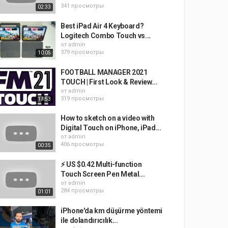
341 просмотры
02:33
Best iPad Air 4 Keyboard?
Logitech Combo Touch vs...
от
admin
379 просмотры
10:05
FOOTBALL MANAGER 2021
TOUCH | First Look & Review...
от
admin
319 просмотры
17:53
How to sketch on a video with
Digital Touch on iPhone, iPad...
от
admin
406 просмотры
00:35
⚡️ US $0.42 Multi-function
Touch Screen Pen Metal...
от
admin
284 просмотры
01:01
iPhone'da km düşürme yöntemi
ile dolandırıcılık...