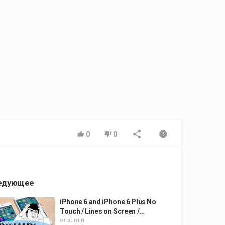
0
0
едующее
iPhone 6 and iPhone 6 Plus No
Touch / Lines on Screen /...
от
admin