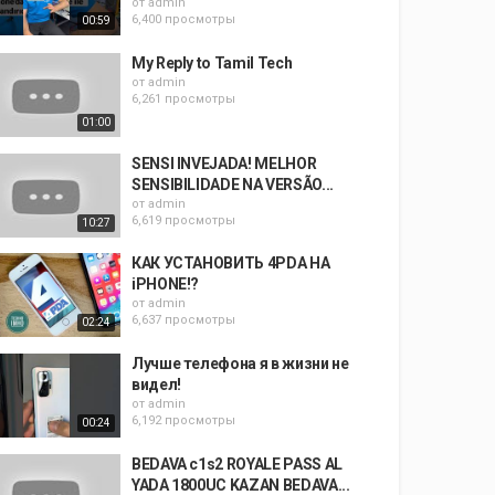
от
admin
6,400 просмотры
00:59
My Reply to Tamil Tech
от
admin
6,261 просмотры
01:00
SENSI INVEJADA! MELHOR
SENSIBILIDADE NA VERSÃO...
от
admin
6,619 просмотры
10:27
КАК УСТАНОВИТЬ 4PDA НА
iPHONE!?
от
admin
6,637 просмотры
02:24
Лучше телефона я в жизни не
видел!
от
admin
6,192 просмотры
00:24
BEDAVA c1s2 ROYALE PASS AL
YADA 1800UC KAZAN BEDAVA...