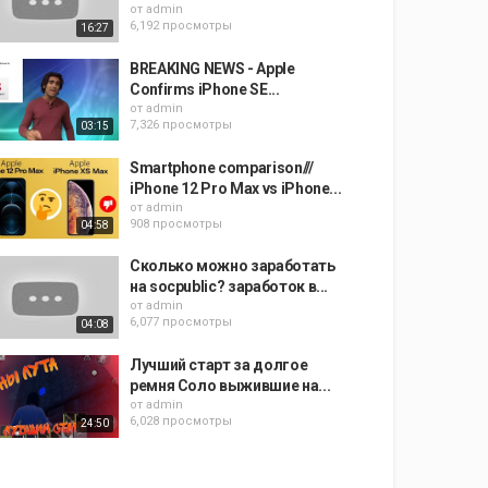
от
admin
6,192 просмотры
16:27
BREAKING NEWS - Apple
Confirms iPhone SE...
от
admin
7,326 просмотры
03:15
Smartphone comparison///
iPhone 12 Pro Max vs iPhone...
от
admin
908 просмотры
04:58
Сколько можно заработать
на socpublic? заработок в...
от
admin
6,077 просмотры
04:08
Лучший старт за долгое
ремня Соло выжившие на...
от
admin
6,028 просмотры
24:50