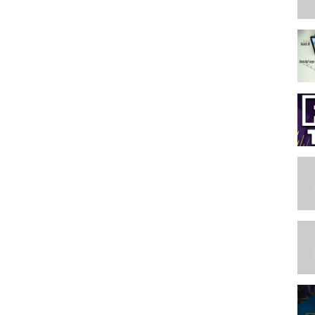
2 3 4
w iPad 9.7 2017 iPad
ei Tabelt case
ave curated a set of over 1003+ distinctive gift ideas and great