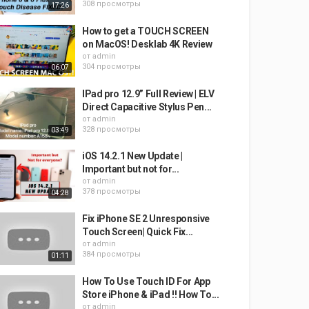
308 просмотры
17:26
How to get a TOUCH SCREEN
on MacOS! Desklab 4K Review
от
admin
304 просмотры
06:07
IPad pro 12.9” Full Review | ELV
Direct Capacitive Stylus Pen...
от
admin
328 просмотры
03:49
iOS 14.2.1 New Update |
Important but not for...
от
admin
378 просмотры
04:28
Fix iPhone SE 2 Unresponsive
Touch Screen| Quick Fix...
от
admin
384 просмотры
01:11
How To Use Touch ID For App
Store iPhone & iPad !! How To...
от
admin