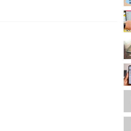
/_d7WsPRm
/s.click.aliexpress.com/e/_dUIRkDI
dYtOsLi
ue
 Plus 7s iPhone 8 iPhone X