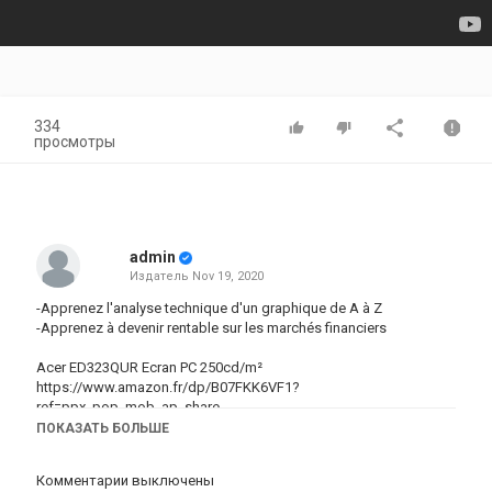
334
просмотры
admin
Издатель
Nov 19, 2020
-Apprenez l'analyse technique d'un graphique de A à Z
-Apprenez à devenir rentable sur les marchés financiers
Acer ED323QUR Ecran PC 250cd/m²
https://www.amazon.fr/dp/B07FKK6VF1?
ref=ppx_pop_mob_ap_share
ПОКАЗАТЬ БОЛЬШЕ
Lunettes Anti-lumière Bleue,...
https://www.amazon.fr/dp/B082V6RYYM?
Комментарии выключены
ref=ppx_pop_mob_ap_share