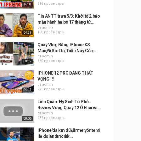
316 просмотры
16:01
Tin ANTT trưa 5/3: Khởi tố 2 bảo
mẫu hành hạ bé 17 tháng tử...
от
admin
180 просмотры
04:29
Quay Vlog Bằng IPhone XS
Max,Đi Soi Da,Tuần Này Của...
от
admin
360 просмотры
08:32
IPHONE 12 PRO ĐÁNG THẤT
VỌNG!!!!
от
admin
275 просмотры
04:47
Liên Quân: Hy Sinh Tô Phở
Review Vòng Quay 12 Ô Elsu và...
от
admin
237 просмотры
08:06
iPhone'da km düşürme yöntemi
ile dolandırıcılık...