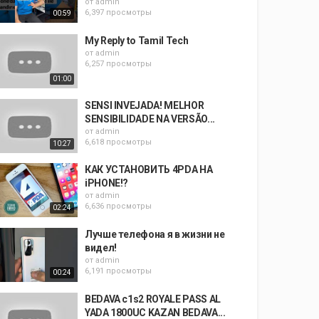
от
admin
6,397 просмотры
00:59
My Reply to Tamil Tech
от
admin
6,257 просмотры
01:00
SENSI INVEJADA! MELHOR
SENSIBILIDADE NA VERSÃO...
от
admin
6,618 просмотры
10:27
КАК УСТАНОВИТЬ 4PDA НА
iPHONE!?
от
admin
6,636 просмотры
02:24
Лучше телефона я в жизни не
видел!
от
admin
6,191 просмотры
00:24
BEDAVA c1s2 ROYALE PASS AL
YADA 1800UC KAZAN BEDAVA...