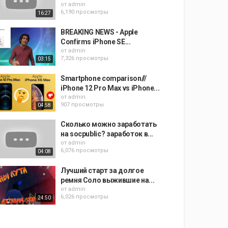
от
admin
6,190 просмотры
16:27
BREAKING NEWS - Apple
Confirms iPhone SE...
от
admin
7,326 просмотры
03:15
Smartphone comparison///
iPhone 12 Pro Max vs iPhone...
от
admin
907 просмотры
04:58
Сколько можно заработать
на socpublic? заработок в...
от
admin
6,076 просмотры
04:08
Лучший старт за долгое
ремня Соло выжившие на...
от
admin
6,026 просмотры
24:50