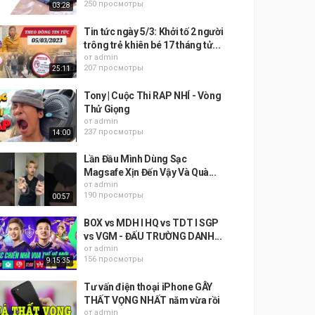
250 просмотры
03:28
Tin tức ngày 5/3: Khởi tố 2 người
trông trẻ khiên bé 17 tháng tử...
от
admin
207 просмотры
25:11
Tony | Cuộc Thi RAP NHÍ - Vòng
Thử Giọng
от
admin
237 просмотры
14:00
Lần Đầu Mình Dùng Sạc
Magsafe Xịn Đến Vậy Và Quà...
от
admin
190 просмотры
00:57
BOX vs MDH I HQ vs TDT I SGP
vs VGM - ĐẤU TRƯỜNG DANH...
от
admin
156 просмотры
9:15:35
Tư vấn điện thoại iPhone GÂY
THẤT VỌNG NHẤT năm vừa rồi
от
admin