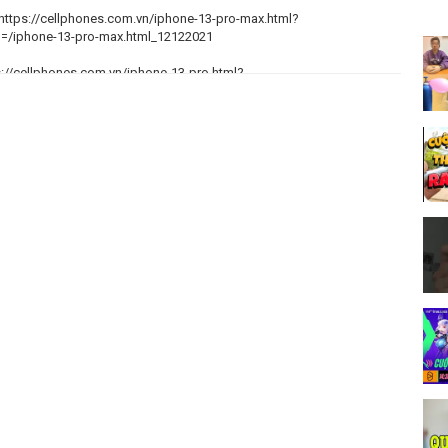
: https://cellphones.com.vn/iphone-13-pro-max.html?
iphone-13-pro-max.html_12122021
ps://cellphones.com.vn/iphone-13-pro.html?
iphone-13-pro.html_12122021
G VIDEO MỚI NHẤT ANHEM TV.