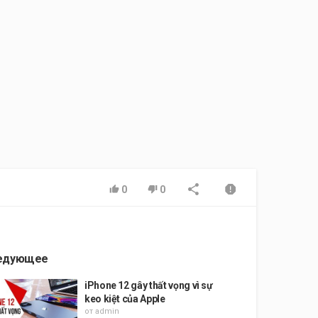
0
0
едующее
iPhone 12 gây thất vọng vì sự
keo kiệt của Apple
от
admin