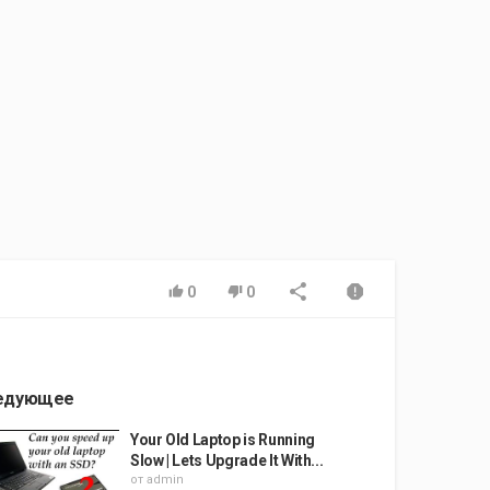
0
0
едующее
Your Old Laptop is Running
Slow | Lets Upgrade It With...
от
admin