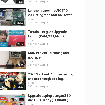
346 просмотры
16:21
Lenovo Ideacentre AIO 310-
20IAP Upgrade SSD SATA with...
от
admin
157 просмотры
20:28
Tutorial Lengkap Upgrade
Laptop (RAM,SSD,&HDD...
от
admin
407 просмотры
27:32
MAC Pro 2010 cleaning and
upgrade
от
admin
284 просмотры
01:52
2020 Macbook Air Overheating
and not enough cooling...
от
admin
339 просмотры
06:22
Upgrade Laptop dengan SSD
dan HDD Caddy (TERBARU)
от
admin