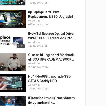
309 просмотры
07:42
hp Laptop Hard Drive
Replacement & SSD Upgrade |...
от
admin
613 просмотры
10:58
[How To] Replace Optical Drive
With HDD / SSD MacBook Pro...
от
admin
367 просмотры
13:14
Cum sa iti upgradezi Macbook-
ul | SSD UPGRADE MACBOOK...
от
admin
259 просмотры
08:51
Hp 14-bw083tu upgrade SSD
SATA & Caddy HDD
от
admin
143 просмотры
16:41
iPhone'da km düşürme yöntemi
ile dolandırıcılık...