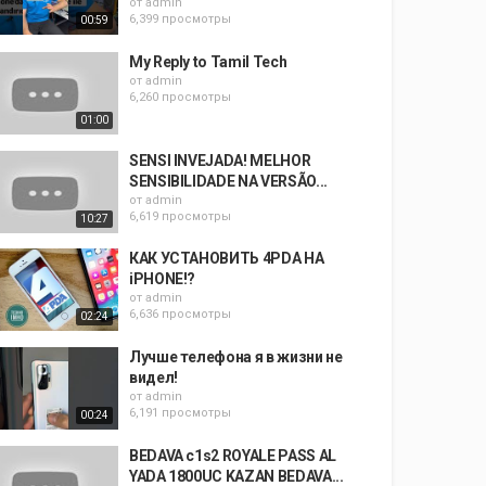
от
admin
6,399 просмотры
00:59
My Reply to Tamil Tech
от
admin
6,260 просмотры
01:00
SENSI INVEJADA! MELHOR
SENSIBILIDADE NA VERSÃO...
от
admin
6,619 просмотры
10:27
КАК УСТАНОВИТЬ 4PDA НА
iPHONE!?
от
admin
6,636 просмотры
02:24
Лучше телефона я в жизни не
видел!
от
admin
6,191 просмотры
00:24
BEDAVA c1s2 ROYALE PASS AL
YADA 1800UC KAZAN BEDAVA...