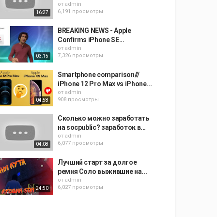
от
admin
6,191 просмотры
16:27
BREAKING NEWS - Apple
Confirms iPhone SE...
от
admin
7,326 просмотры
03:15
Smartphone comparison///
iPhone 12 Pro Max vs iPhone...
от
admin
908 просмотры
04:58
Сколько можно заработать
на socpublic? заработок в...
от
admin
6,077 просмотры
04:08
Лучший старт за долгое
ремня Соло выжившие на...
от
admin
6,027 просмотры
24:50