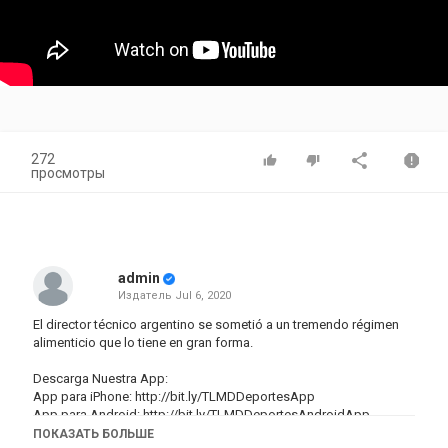
272
просмотры
admin
Издатель
Jul 6, 2020
El director técnico argentino se sometió a un tremendo régimen
alimenticio que lo tiene en gran forma.
Descarga Nuestra App:
App para iPhone:
http://bit.ly/TLMDDeportesApp
​App para Android:
http://bit.ly/TLMDDeportesAndroidApp
ПОКАЗАТЬ БОЛЬШЕ