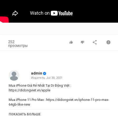
252
просмотры
admin
Издатель
Jul 30, 2021
Mua iPhone Giá Rẻ Nhất Tại Di Động Việt :
https://didongviet.vn/apple
Mua iPhone 11 Pro Max :
https://didongviet.vn/iphone-11-pro-max-
64gb-like-new
✔️ Shop Tản Nhiệt, Tai Nghe Gaming :
http://bit.ly/h20store
ПОКАЗАТЬ БОЛЬШЕ