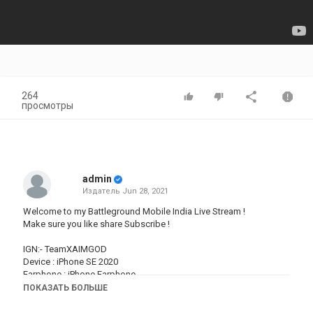
264
просмотры
admin
Издатель
Jun 28, 2021
Welcome to my Battleground Mobile India Live Stream !
Make sure you like share Subscribe !
IGN:- TeamXAIMGOD
Device : iPhone SE 2020
Earphone : iPhone Earphone
Instagram:
https://www.instagram.com/wassup_sonu/
ПОКАЗАТЬ БОЛЬШЕ
Thanks For Watching !!!