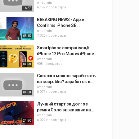
от
admin
6,192 просмотры
16:27
BREAKING NEWS - Apple
Confirms iPhone SE...
от
admin
7,326 просмотры
03:15
Smartphone comparison///
iPhone 12 Pro Max vs iPhone...
от
admin
908 просмотры
04:58
Сколько можно заработать
на socpublic? заработок в...
от
admin
6,077 просмотры
04:08
Лучший старт за долгое
ремня Соло выжившие на...
от
admin
6,027 просмотры
24:50