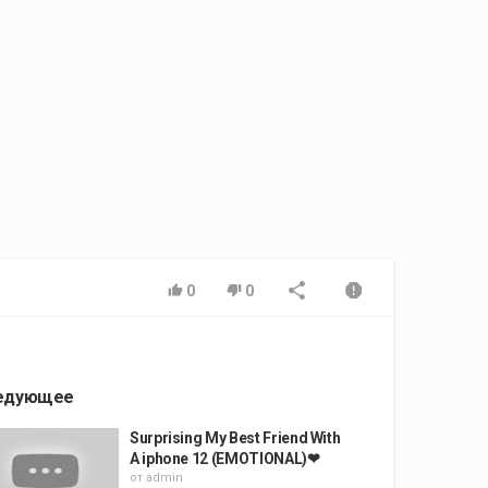
0
0
едующее
Surprising My Best Friend With
A iphone 12 (EMOTIONAL)❤
от
admin