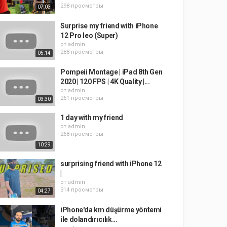
298 просмотры
07:03
Surprise my friend with iPhone
12 Pro leo (Super)
от
admin
288 просмотры
05:14
Pompeii Montage | iPad 8th Gen
2020 | 120 FPS | 4K Quality |...
от
admin
261 просмотры
03:30
1 day with my friend
от
admin
268 просмотры
10:29
surprising friend with iPhone 12
|
от
admin
314 просмотры
04:27
iPhone'da km düşürme yöntemi
ile dolandırıcılık...