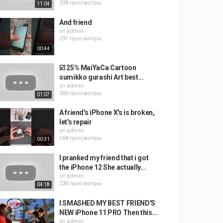
338 просмотры
11:04
And friend
от
admin
291 просмотры
00:44
☑️ 25% MaiYaCa Cartoon
sumikko gurashi Art best...
от
admin
300 просмотры
01:07
A friend's iPhone X's is broken,
let's repair
от
admin
168 просмотры
00:31
I pranked my friend that i got
the iPhone 12 She actually...
от
admin
230 просмотры
04:18
I SMASHED MY BEST FRIEND'S
NEW iPhone 11 PRO Then this...
от
admin