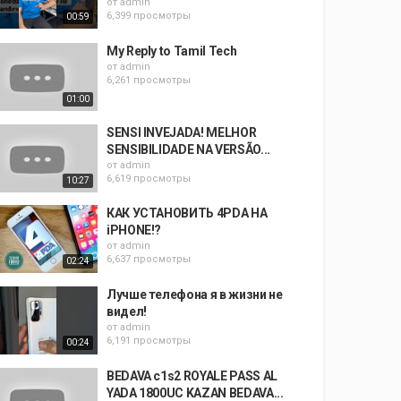
от
admin
6,399 просмотры
00:59
My Reply to Tamil Tech
от
admin
6,261 просмотры
01:00
SENSI INVEJADA! MELHOR
SENSIBILIDADE NA VERSÃO...
от
admin
6,619 просмотры
10:27
КАК УСТАНОВИТЬ 4PDA НА
iPHONE!?
от
admin
6,637 просмотры
02:24
Лучше телефона я в жизни не
видел!
от
admin
6,191 просмотры
00:24
BEDAVA c1s2 ROYALE PASS AL
YADA 1800UC KAZAN BEDAVA...