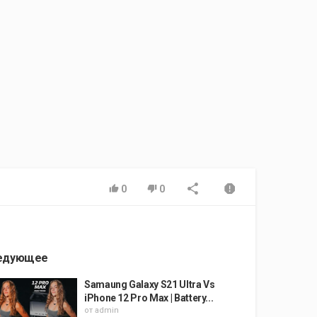
0
0
едующее
Samaung Galaxy S21 Ultra Vs
iPhone 12 Pro Max | Battery...
от
admin