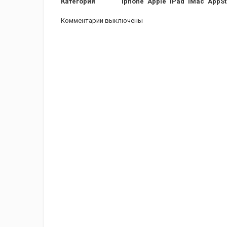
Категория
iphone
Apple
iPad
iMac
AppSt
Комментарии выключены