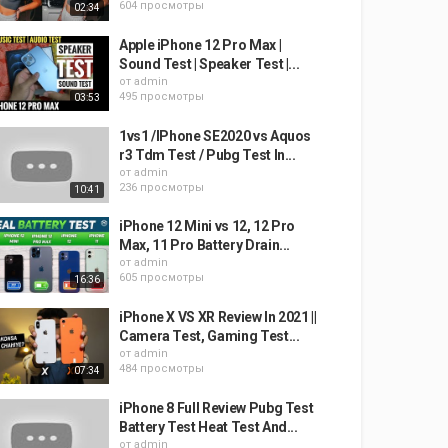
604 просмотры
02:34
Apple iPhone 12 Pro Max |
Sound Test | Speaker Test |...
от
admin
495 просмотры
03:53
1vs1 /IPhone SE2020 vs Aquos
r3 Tdm Test / Pubg Test In...
от
admin
236 просмотры
10:41
iPhone 12 Mini vs 12, 12 Pro
Max, 11 Pro Battery Drain...
от
admin
605 просмотры
16:36
iPhone X VS XR Review In 2021 ||
Camera Test, Gaming Test...
от
admin
484 просмотры
07:34
iPhone 8 Full Review Pubg Test
Battery Test Heat Test And...
от
admin