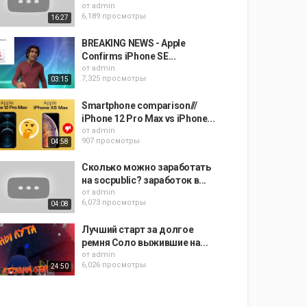
от
admin
6,189 просмотры
16:27
BREAKING NEWS - Apple
Confirms iPhone SE...
от
admin
7,325 просмотры
03:15
Smartphone comparison///
iPhone 12 Pro Max vs iPhone...
от
admin
907 просмотры
04:58
Сколько можно заработать
на socpublic? заработок в...
от
admin
6,073 просмотры
04:08
Лучший старт за долгое
ремня Соло выжившие на...
от
admin
6,026 просмотры
24:50