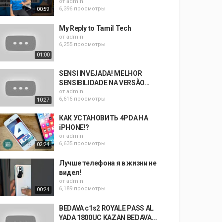
от
admin
6,396 просмотры
00:59
My Reply to Tamil Tech
от
admin
6,255 просмотры
01:00
SENSI INVEJADA! MELHOR
SENSIBILIDADE NA VERSÃO...
от
admin
6,616 просмотры
10:27
КАК УСТАНОВИТЬ 4PDA НА
iPHONE!?
от
admin
6,635 просмотры
02:24
Лучше телефона я в жизни не
видел!
от
admin
6,189 просмотры
00:24
BEDAVA c1s2 ROYALE PASS AL
YADA 1800UC KAZAN BEDAVA...