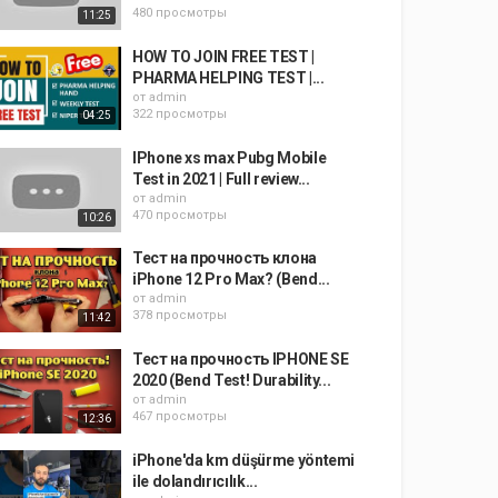
480 просмотры
11:25
HOW TO JOIN FREE TEST |
PHARMA HELPING TEST |...
от
admin
322 просмотры
04:25
IPhone xs max Pubg Mobile
Test in 2021 | Full review...
от
admin
470 просмотры
10:26
Тест на прочность клона
iPhone 12 Pro Max? (Bend...
от
admin
378 просмотры
11:42
Тест на прочность IPHONE SE
2020 (Bend Test! Durability...
от
admin
467 просмотры
12:36
iPhone'da km düşürme yöntemi
ile dolandırıcılık...