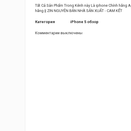
Tất Cả Sản Phẩm Trong Kênh này Là iphone Chính hãng App
hãng || ZIN NGUYÊN BẢN NHÀ SẢN XUẤT - CAM KẾT
Категория
iPhone 5 обзор
Комментарии выключены