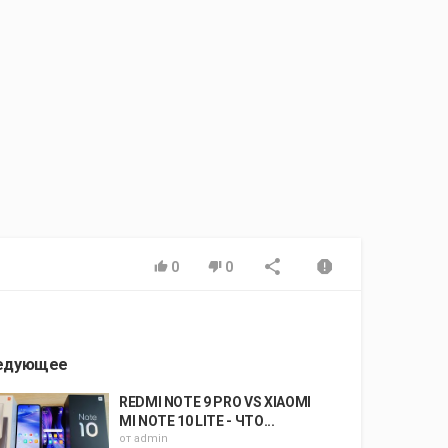
0
0
едующее
REDMI NOTE 9 PRO VS XIAOMI
MI NOTE 10 LITE - ЧТО...
от
admin