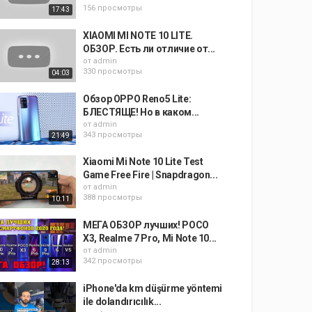
156 просмотры
17:43
XIAOMI MI NOTE 10 LITE.
ОБЗОР. Есть ли отличие от...
от
admin
330 просмотры
04:03
Обзор OPPO Reno5 Lite:
БЛЕСТЯЩЕ! Но в каком...
от
admin
343 просмотры
21:49
Xiaomi Mi Note 10 Lite Test
Game Free Fire | Snapdragon...
от
admin
388 просмотры
10:11
МЕГА ОБЗОР лучших! POCO
X3, Realme 7 Pro, Mi Note 10...
от
admin
342 просмотры
28:13
iPhone'da km düşürme yöntemi
ile dolandırıcılık...