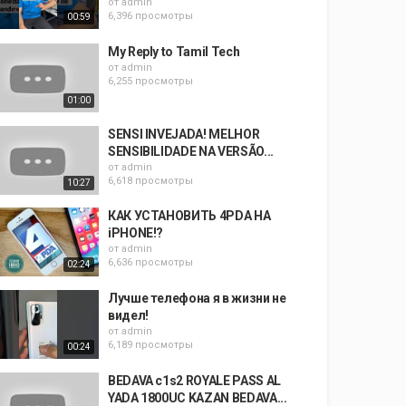
от
admin
6,396 просмотры
00:59
My Reply to Tamil Tech
от
admin
6,255 просмотры
01:00
SENSI INVEJADA! MELHOR
SENSIBILIDADE NA VERSÃO...
от
admin
6,618 просмотры
10:27
КАК УСТАНОВИТЬ 4PDA НА
iPHONE!?
от
admin
6,636 просмотры
02:24
Лучше телефона я в жизни не
видел!
от
admin
6,189 просмотры
00:24
BEDAVA c1s2 ROYALE PASS AL
YADA 1800UC KAZAN BEDAVA...