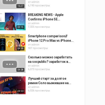
от
admin
6,190 просмотры
16:27
BREAKING NEWS - Apple
Confirms iPhone SE...
от
admin
7,325 просмотры
03:15
Smartphone comparison///
iPhone 12 Pro Max vs iPhone...
от
admin
907 просмотры
04:58
Сколько можно заработать
на socpublic? заработок в...
от
admin
6,073 просмотры
04:08
Лучший старт за долгое
ремня Соло выжившие на...
от
admin
6,026 просмотры
24:50