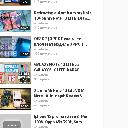
447 просмотры
17:58
Redrawing old art from my Note
10+ on my Note 10 LITE | Draw...
от
admin
345 просмотры
06:28
ОБЗОР | OPPO Reno 4 LIte -
ключевая модель OPPO в...
от
admin
358 просмотры
18:53
GALAXY NOTE 10 LITE vs
GALAXY S10 LITE. КАКАЯ...
от
admin
333 просмотры
13:21
Xiaomi Mi Note 10 Lite VS Mi
Note 10 | In-depth Review &...
от
admin
423 просмотры
08:53
Iphone 12 promax Zin mới Pin
100%| Oppo A5s 790k, Sam...
от
admin