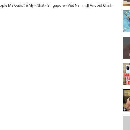
le Mã Quốc Tế Mỹ - Nhật - Singapore - Việt Nam ,...|| Andoid Chính