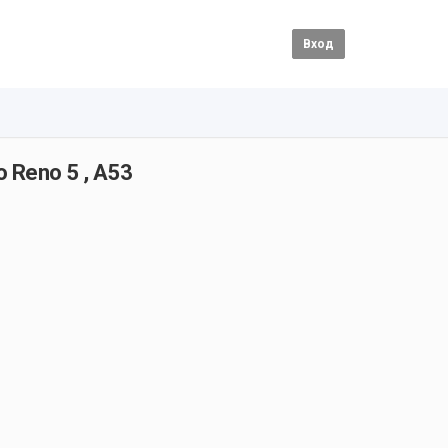
Вход
o Reno 5 , A53