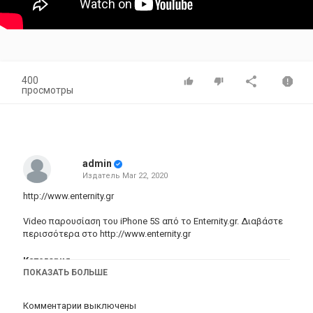
400
просмотры
admin
Издатель
Mar 22, 2020
http://www.enternity.gr
Video παρουσίαση του iPhone 5S από το
Enternity.gr
. Διαβάστε
περισσότερα στο
http://www.enternity.gr
Категория
ПОКАЗАТЬ БОЛЬШЕ
iPhone 5S обзор
Комментарии выключены