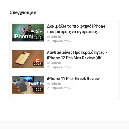
Следующее
Δοκιμάζω το πιο φτηνό iPhone
που μπορείς να αγοράσεις...
от
admin
16:18
265 просмотры
Λανθασμένες Προτεραιότητες -
iPhone 12 Pro Max Review (4K...
от
admin
20:25
286 просмотры
iPhone 11 Pro | Greek Review
от
admin
298 просмотры
12:39
Apple iMac 27" 2020 5K Retina
Unboxing & Review(GREEK)
от
admin
331 просмотры
05:18