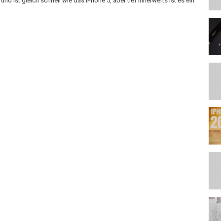
nd ist gleich schnell wie das iPhone 5, aber tief innerwerts ist es ein