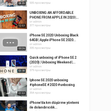
505 просмотры
08:39
UNBOXING AN AFFORDABLE
PHONE FROM APPLE IN 2020 |...
от
admin
377 просмотры
12:53
iPhone SE 2020 Unboxing Black
64GB | Apple iPhone SE 2020...
от
admin
335 просмотры
00:26
Quick unboxing of iPhone SE 2
(2020) | Unboxing Weekend |...
от
admin
379 просмотры
03:18
Iphone SE 2020 unboxing
#iphoneSE #2020 #unboxing
от
admin
354 просмотры
01:53
iPhone'da km düşürme yöntemi
ile dolandırıcılık...