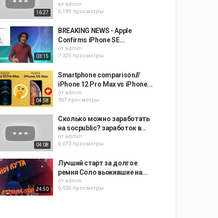
от
admin
6,189 просмотры
16:27
BREAKING NEWS - Apple
Confirms iPhone SE...
от
admin
7,325 просмотры
03:15
Smartphone comparison///
iPhone 12 Pro Max vs iPhone...
от
admin
907 просмотры
04:58
Сколько можно заработать
на socpublic? заработок в...
от
admin
6,073 просмотры
04:08
Лучший старт за долгое
ремня Соло выжившие на...
от
admin
6,026 просмотры
24:50