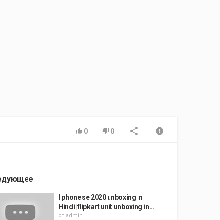
0
0
едующее
I phone se 2020 unboxing in
Hindi |flipkart unit unboxing in...
от
admin