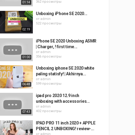
362 просмотры
01:14
Unboxing iPhone SE 2020...
от
admin
522 просмотры
02:19
iPhone SE 2020 Unboxing ASMR
| Charger, ! first time...
от
admin
356 просмотры
01:00
Unboxing iphone SE 2020 white
paling statisfy! | Akhirnya...
от
admin
599 просмотры
06:48
ipad pro 2020 12.9 inch
unboxing with accessories...
от
admin
402 просмотры
07:43
IPAD PRO 11 inch 2020 + APPLE
PENCIL 2 UNBOXING! review-...
от
admin