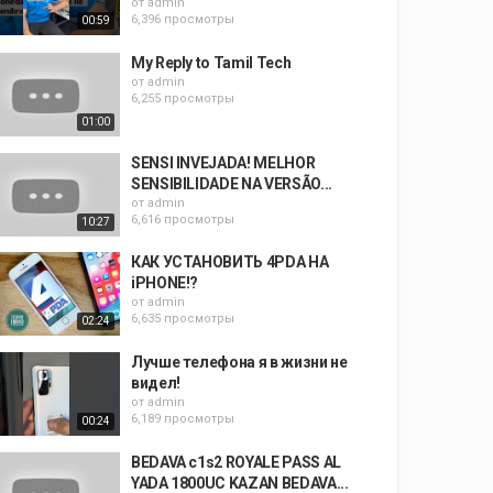
от
admin
6,396 просмотры
00:59
My Reply to Tamil Tech
от
admin
6,255 просмотры
01:00
SENSI INVEJADA! MELHOR
SENSIBILIDADE NA VERSÃO...
от
admin
6,616 просмотры
10:27
КАК УСТАНОВИТЬ 4PDA НА
iPHONE!?
от
admin
6,635 просмотры
02:24
Лучше телефона я в жизни не
видел!
от
admin
6,189 просмотры
00:24
BEDAVA c1s2 ROYALE PASS AL
YADA 1800UC KAZAN BEDAVA...