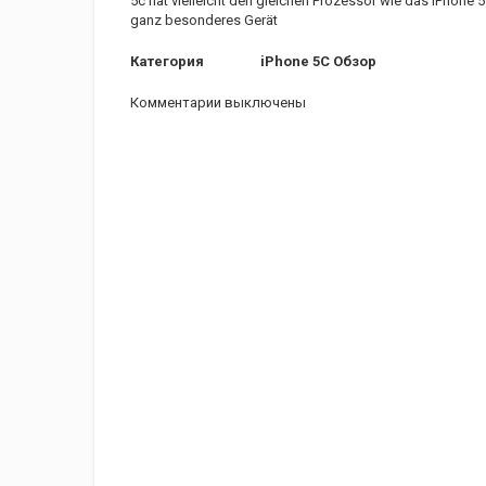
5c hat vielleicht den gleichen Prozessor wie das iPhone 5 u
ganz besonderes Gerät
Категория
iPhone 5C Обзор
Комментарии выключены