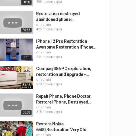
308 просмотры
08:09
Restoration destroyed
abandoned phone |...
от
admin
425 просмотры
25:53
iPhone 12 Pro Restoration |
Awesome Restoration iPhone...
от
admin
244 просмотры
00:50
Compaq 486 PC exploration,
restoration and upgrade -...
от
admin
279 просмотры
31:46
Repair Phone, Phone Doctor,
Restore IPhone, Destroyed...
от
admin
318 просмотры
00:38
Restore Nokia
6500,Restoration Very Old...
от
admin