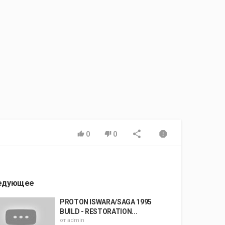
0
0
едующее
PROTON ISWARA/SAGA 1995
BUILD - RESTORATION...
от
admin