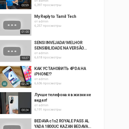
от
admin
6,397 просмотры
00:59
My Reply to Tamil Tech
от
admin
6,257 просмотры
01:00
SENSI INVEJADA! MELHOR
SENSIBILIDADE NA VERSÃO...
от
admin
6,618 просмотры
10:27
КАК УСТАНОВИТЬ 4PDA НА
iPHONE!?
от
admin
6,636 просмотры
02:24
Лучше телефона я в жизни не
видел!
от
admin
6,191 просмотры
00:24
BEDAVA c1s2 ROYALE PASS AL
YADA 1800UC KAZAN BEDAVA...