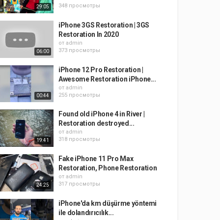
348 просмотры
29:05
iPhone 3GS Restoration | 3GS
Restoration In 2020
от
admin
373 просмотры
06:00
iPhone 12 Pro Restoration |
Awesome Restoration iPhone...
от
admin
255 просмотры
00:44
Found old iPhone 4 in River |
Restoration destroyed...
от
admin
318 просмотры
19:41
Fake iPhone 11 Pro Max
Restoration, Phone Restoration
от
admin
317 просмотры
24:25
iPhone'da km düşürme yöntemi
ile dolandırıcılık...