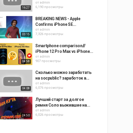
от
admin
6,190 просмотры
16:27
BREAKING NEWS - Apple
Confirms iPhone SE...
от
admin
7,326 просмотры
03:15
Smartphone comparison///
iPhone 12 Pro Max vs iPhone...
от
admin
907 просмотры
04:58
Сколько можно заработать
на socpublic? заработок в...
от
admin
6,076 просмотры
04:08
Лучший старт за долгое
ремня Соло выжившие на...
от
admin
6,026 просмотры
24:50