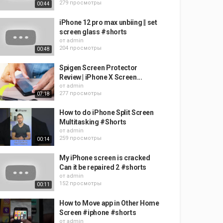
279 просмотры
00:44
iPhone 12 pro max unbiing || set
screen glass #shorts
от
admin
204 просмотры
00:48
Spigen Screen Protector
Review | iPhone X Screen...
от
admin
277 просмотры
07:18
How to do iPhone Split Screen
Multitasking #Shorts
от
admin
259 просмотры
00:14
My iPhone screen is cracked
Can it be repaired 2 #shorts
от
admin
152 просмотры
00:11
How to Move app in Other Home
Screen #iphone #shorts
от
admin