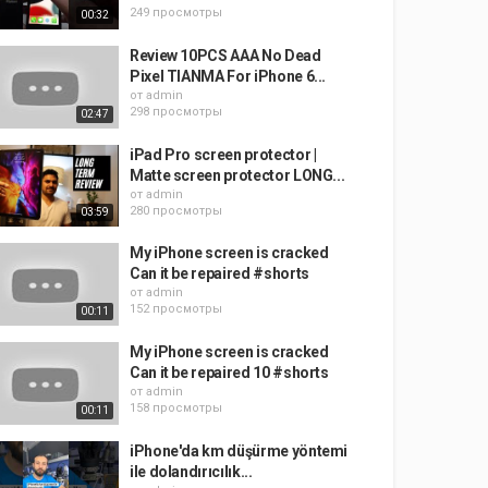
249 просмотры
00:32
Review 10PCS AAA No Dead
Pixel TIANMA For iPhone 6...
от
admin
298 просмотры
02:47
iPad Pro screen protector |
Matte screen protector LONG...
от
admin
280 просмотры
03:59
My iPhone screen is cracked
Can it be repaired #shorts
от
admin
152 просмотры
00:11
My iPhone screen is cracked
Can it be repaired 10 #shorts
от
admin
158 просмотры
00:11
iPhone'da km düşürme yöntemi
ile dolandırıcılık...