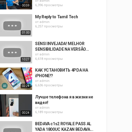
от
admin
6,396 просмотры
00:59
My Reply to Tamil Tech
от
admin
6,257 просмотры
01:00
SENSI INVEJADA! MELHOR
SENSIBILIDADE NA VERSÃO...
от
admin
6,618 просмотры
10:27
КАК УСТАНОВИТЬ 4PDA НА
iPHONE!?
от
admin
6,636 просмотры
02:24
Лучше телефона я в жизни не
видел!
от
admin
6,189 просмотры
00:24
BEDAVA c1s2 ROYALE PASS AL
YADA 1800UC KAZAN BEDAVA...