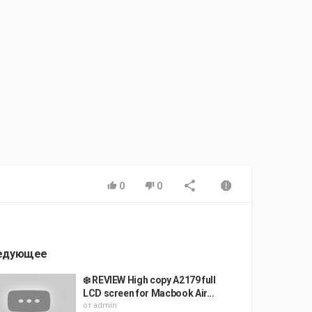
0
0
едующее
❄️ REVIEW High copy A2179 full
LCD screen for Macbook Air...
от
admin