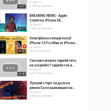
от
admin
6,190 просмотры
16:27
BREAKING NEWS - Apple
Confirms iPhone SE...
от
admin
7,326 просмотры
03:15
Smartphone comparison///
iPhone 12 Pro Max vs iPhone...
от
admin
907 просмотры
04:58
Сколько можно заработать
на socpublic? заработок в...
от
admin
6,073 просмотры
04:08
Лучший старт за долгое
ремня Соло выжившие на...
от
admin
6,026 просмотры
24:50