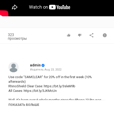
323
просмотры
admin
Издатель
Aug 23, 2022
Use code “SAMCLEAR” for 20% off in the first week (10%
afterwards)
RhinoShield Clear Case:
https://bit.ly/3sleM9b
All Cases:
https://bit.ly/3JKMcUn
Well, it's been over 6 whole months since the iPhone 13 Pro was
released, and just for fun, I decided to switch my sim card over to
ПОКАЗАТЬ БОЛЬШЕ
it once again to assess whether it is still worth purchasing here in
2022.