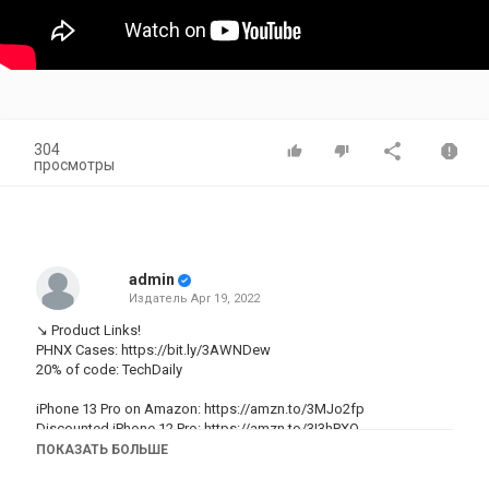
304
просмотры
admin
Издатель
Apr 19, 2022
↘️ Product Links!
PHNX Cases:
https://bit.ly/3AWNDew
20% of code: TechDaily
iPhone 13 Pro on Amazon:
https://amzn.to/3MJo2fp
Discounted iPhone 12 Pro:
https://amzn.to/3I3hPXO
ПОКАЗАТЬ БОЛЬШЕ
#iPhone13Pro #Review #PHNX