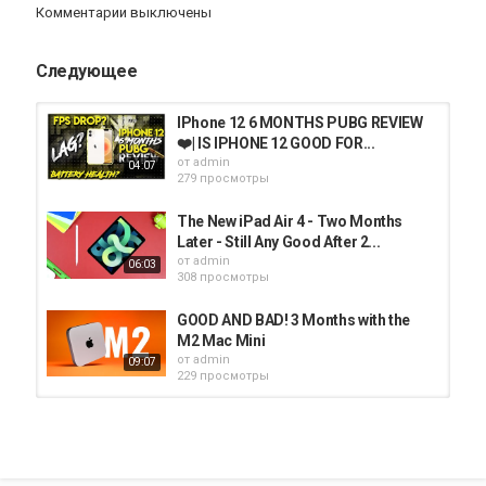
Комментарии выключены
✅ BEST Deals on Smartphones:
Категория
Следующее
iphone
IPhone 12 6 MONTHS PUBG REVIEW
❤️| IS IPHONE 12 GOOD FOR...
от
admin
04:07
279 просмотры
The New iPad Air 4 - Two Months
Later - Still Any Good After 2...
от
admin
06:03
308 просмотры
GOOD AND BAD! 3 Months with the
M2 Mac Mini
от
admin
09:07
229 просмотры
GOOD AND BAD 2 Months with the
M1 Mac Mini!!!
от
admin
12:55
326 просмотры