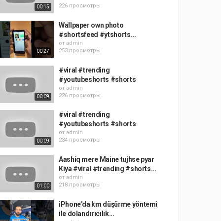
226 просмотры
00:15
Wallpaper own photo
#shortsfeed #ytshorts...
от
admin
253 просмотры
00:27
#viral #trending
#youtubeshorts #shorts
от
admin
226 просмотры
00:09
#viral #trending
#youtubeshorts #shorts
от
admin
234 просмотры
00:09
Aashiq mere Maine tujhse pyar
Kiya #viral #trending #shorts...
от
admin
218 просмотры
01:00
iPhone'da km düşürme yöntemi
ile dolandırıcılık...