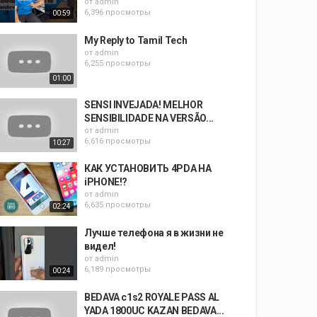
от
admin
6,396 просмотры
00:59
My Reply to Tamil Tech
от
admin
6,255 просмотры
01:00
SENSI INVEJADA! MELHOR
SENSIBILIDADE NA VERSÃO...
от
admin
6,616 просмотры
10:27
КАК УСТАНОВИТЬ 4PDA НА
iPHONE!?
от
admin
6,635 просмотры
02:24
Лучше телефона я в жизни не
видел!
от
admin
6,189 просмотры
00:24
BEDAVA c1s2 ROYALE PASS AL
YADA 1800UC KAZAN BEDAVA...