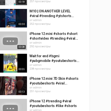
257 просмотры
00:18
M10 || ON ANOTHER LEVEL
#viral #trending #ytshorts...
от
admin
252 просмотры
00:30
iPhone 12 mini #shorts #short
#shortvideo #trending #viral...
от
admin
292 просмотры
00:08
Wait for end #bgmi
#pubgmobile #youtubeshorts...
от
admin
238 просмотры
00:55
iPhone 12 mini 7D Skin #shorts
#youtubeshorts #viral...
от
admin
251 просмотры
00:13
iPhone 12 #trending #viral
#youtubeshorts #like #shorts
от
admin