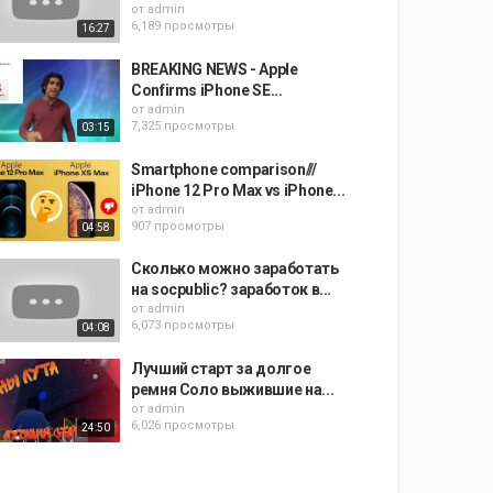
от
admin
6,189 просмотры
16:27
BREAKING NEWS - Apple
Confirms iPhone SE...
от
admin
7,325 просмотры
03:15
Smartphone comparison///
iPhone 12 Pro Max vs iPhone...
от
admin
907 просмотры
04:58
Сколько можно заработать
на socpublic? заработок в...
от
admin
6,073 просмотры
04:08
Лучший старт за долгое
ремня Соло выжившие на...
от
admin
6,026 просмотры
24:50