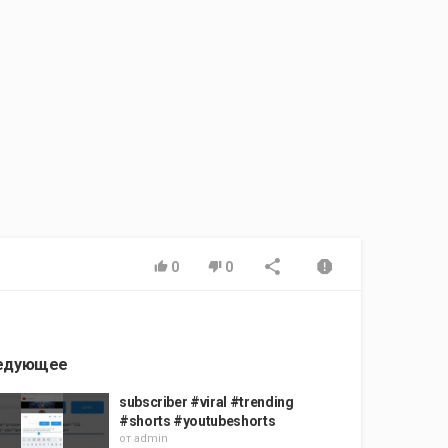
0
0
едующее
subscriber #viral #trending
#shorts #youtubeshorts
от
admin