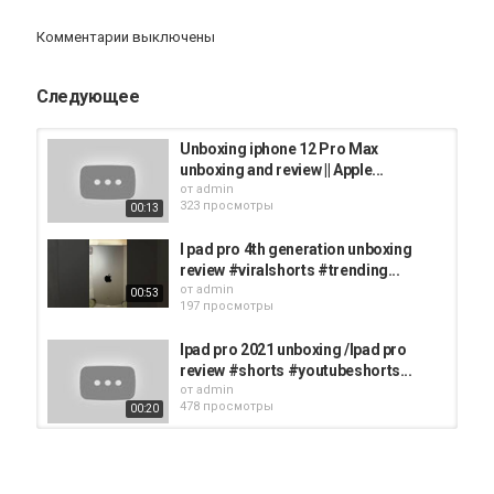
iphone
Комментарии выключены
Следующее
Unboxing iphone 12 Pro Max
unboxing and review || Apple...
от
admin
323 просмотры
00:13
I pad pro 4th generation unboxing
review #viralshorts #trending...
от
admin
00:53
197 просмотры
Ipad pro 2021 unboxing /Ipad pro
review #shorts #youtubeshorts...
от
admin
478 просмотры
00:20
iPhone 12 Pro Max Unboxing Review
| iphone 12 Pro Max 1st Look and...
от
admin