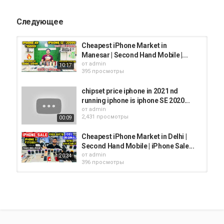
Следующее
Cheapest iPhone Market in
Manesar | Second Hand Mobile |...
от
admin
10:17
395 просмотры
chipset price iphone in 2021 nd
running iphone is iphone SE 2020...
от
admin
2,431 просмотры
00:09
Cheapest iPhone Market in Delhi |
Second Hand Mobile | iPhone Sale...
от
admin
20:34
396 просмотры
kozhikode iphone | iphone 4000 |
Iphone 5000 | iphone 7plus | iphone...
от
admin
17:30
2,516 просмотры