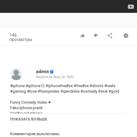
146
просмотры
admin
Издатель
Aug 22, 2022
#iphone #iphone12 #iphonefreefire #freefire #shorts #reels
#gaming #love #funnyvideo #qwicklive #comedy #viral #gold
Funny Comedy Video ♥️
Fake Iphone prank
Cardboard iphone
ПОКАЗАТЬ БОЛЬШЕ
Категория
iphone
Комментарии выключены