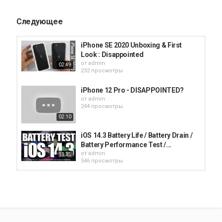
Следующее
iPhone SE 2020 Unboxing & First
Look : Disappointed
от
admin
02:49
232 просмотры
iPhone 12 Pro - DISAPPOINTED?
от
admin
244 просмотры
02:10
iOS 14.3 Battery Life / Battery Drain /
Battery Performance Test /...
от
admin
13:35
546 просмотры
I'll be disappointed if the iPhone 12
Pro doesn't come with 120Hz...
от
admin
03:36
343 просмотры