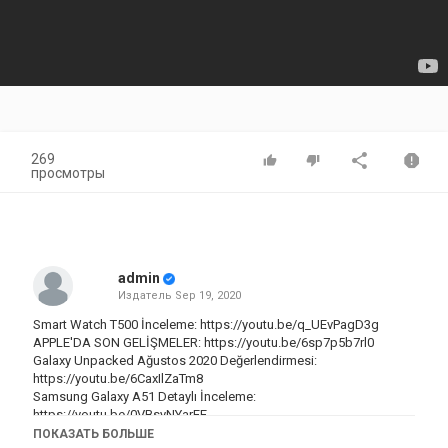
269
просмотры
admin
Издатель
Sep 19, 2020
Smart Watch T500 İnceleme:
https://youtu.be/q_UEvPagD3g
APPLE'DA SON GELİŞMELER:
https://youtu.be/6sp7p5b7rl0
Galaxy Unpacked Ağustos 2020 Değerlendirmesi:
https://youtu.be/6CaxIlZaTm8
Samsung Galaxy A51 Detaylı İnceleme:
https://youtu.be/0VBsyNYarEE
Samsung Galaxy Watch Active 2 İnceleme:
ПОКАЗАТЬ БОЛЬШЕ