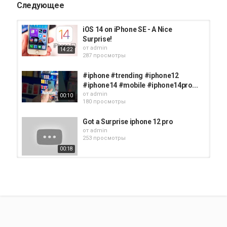
Следующее
iOS 14 on iPhone SE - A Nice
Surprise!
от
admin
14:22
287 просмотры
#iphone #trending #iphone12
#iphone14 #mobile #iphone14pro...
от
admin
00:10
180 просмотры
Got a Surprise iphone 12 pro
от
admin
253 просмотры
00:18
iPhone 12 Giveaway | Big Surprise
for you
от
admin
05:41
232 просмотры
iphone 12 | Unboxing| Gulvir | Apple |
от
admin